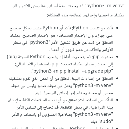
"python3 -m venv" قد يحدث لعدة أسباب. هنا بعض الأشياء التي
يمكنك مراجعتها وإجراءها لمعالجة هذه المشكلة:
تأكد من تثبيت Python: تأكد أن Python مثبت بشكل صحيح
على جهازك وأن الإصدار المستخدم هو الإصدار الصحيح. يمكنك
التحقق من ذلك عن طريق تشغيل الأمر "python3" في سطر
الأوامر والتأكد من عدم ظهور أي أخطاء.
تحديث pip: قم بتحديث أداة إدارة حزم Python المثبتة (pip)
إلى أحدث إصدار. يمكنك تحديث pip باستخدام الأمر التالي:
"python3 -m pip install --upgrade pip".
التحقق من إعدادات البيئة: تحقق من أن النص الذي تقوم بتشغيله
"python3 -m venv" يعمل في مجلد صالح وليس في مجلد
محمي أو مجلد يحتاج إذن إضافي للوصول إليه.
التأكد من الصلاحيات: تحقق من أن لديك الصلاحات الكافية لإنشاء
بيئة افتراضية. في بعض الأنظمة، قد تحتاج إلى تشغيل الأمر
"python3 -m venv" بصلاحية المسؤول أو باستخدام الأمر
"sudo" قبله.