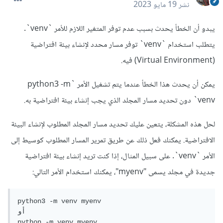
نشر
19 مايو 2023
يبدو أن الخطأ يحدث بسبب عدم توفر المتغير اللازم للأمر `venv`.
يتطلب استخدام `venv` توفر مسار محدد لإنشاء بيئة افتراضية
(Virtual Environment) فيه.
يمكن أن يحدث هذا الخطأ عندما يتم تشغيل الأمر `python3 -m
venv` دون تحديد مسار المجلد الذي يجب إنشاء بيئة افتراضية به.
لحل هذه المشكلة، يتعين عليك تحديد مسار المجلد المطلوب لإنشاء البيئة
الافتراضية. يمكنك فعل ذلك عن طريق تمرير المسار المطلوب كوسيط إلى
الأمر `venv`. على سبيل المثال، إذا كنت تريد إنشاء بيئة افتراضية
جديدة في مجلد يسمى "myenv"، يمكنك استخدام الأمر التالي:
python3 -m venv myenv

أو
