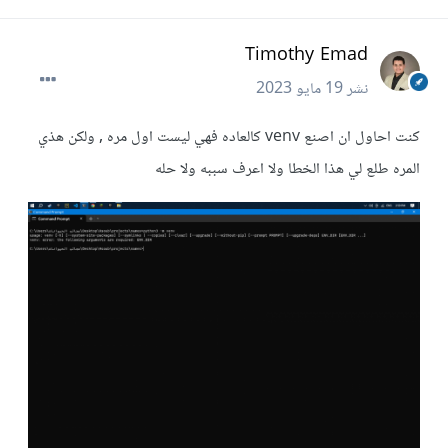
Timothy Emad
نشر
19 مايو 2023
كنت احاول ان اصنع venv كالعاده فهي ليست اول مره , ولكن هذي
المره طلع لي هذا الخطا ولا اعرف سببه ولا حله