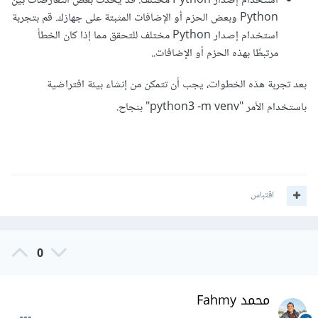
استخدام إصدار Python مختلف: قد يحدث بعض التعارضات بين
Python وبعض الحزم أو الإضافات المثبتة على جهازك. قم بتجربة
استخدام إصدار Python مختلف للتحقق مما إذا كان الخطأ
مرتبطًا بهذه الحزم أو الإضافات..
بعد تجربة هذه الخطوات، يجب أن تتمكن من إنشاء بيئة افتراضية
باستخدام الأمر "python3 -m venv" بنجاح.
اقتباس
0
محمد Fahmy