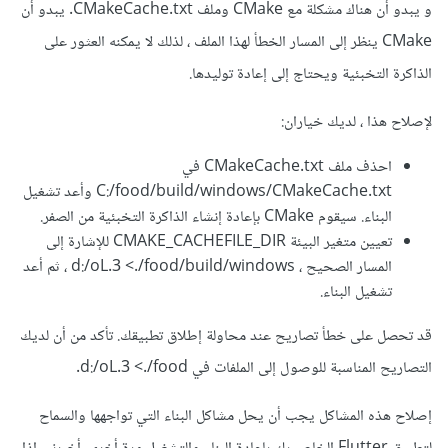
و يبدو أن هناك مشكلة مع CMake وملف CMakeCache.txt. يبدو أن
CMake ينظر إلى المسار الخطأ لهذا الملف ، لذلك لا يمكنه العثور على
الذاكرة التخبئية ويحتاج إلى إعادة توليدها.
لإصلاح هذا ، لديك خياران:
احذف ملف CMakeCache.txt في
C:/food/build/windows/CMakeCache.txt وأعد تشغيل
البناء. سيقوم CMake بإعادة إنشاء الذاكرة التخبئية من الصفر.
تعيين متغير البيئة CMAKE_CACHEFILE_DIR للإشارة إلى
المسار الصحيح ، d:/oL.3 <./food/build/windows ، ثم أعد
تشغيل البناء.
قد تحصل على خطأ تصاريح عند محاولة إطلاق تطبيقك. تأكد من أن لديك
التصاريح المناسبة للوصول إلى الملفات في d:/oL.3 <./food.
إصلاح هذه المشاكل يجب أن يحل مشاكل البناء التي تواجهها والسماح