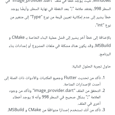
Windows، حيث يوجد خطأ في ملف "image_provider.dart" في
السطر 998، يفتقد علامة ";" بعد النقطة في نهاية السطر، وأيضًا يوجد
خطأ يشير إلى عدم إمكانية تعيين قيمة من نوع "Type" إلى متغير من
نوع "int".
بالإضافة إلى خطأ آخر يشير إلى فشل عملية البناء الخاصة بـ CMake و
MSBuild، وقد يكون هناك مشكلة في ملفات المشروع أو إعدادات بناء
البرنامج.
حاول تجربة الحلول التالية:
تأكد من تحديث Flutter وجميع المكتبات والأدوات ذات الصلة إلى
أحدث الإصدارات المتاحة.
التحقق من الملف "image_provider.dart" وتأكد من وجود
العلامة ";" بشكل صحيح في السطر 998 وأنه لا يوجد أخطاء
أخرى في الملف.
تأكد من أنك تستخدم إصدارًا متوافقًا من CMake و MSBuild،