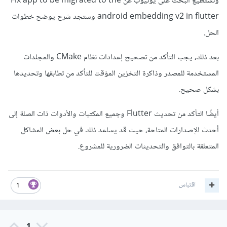
وتستطيع البحث على يوتيوب عن Fix app to be migrated to the
android embedding v2 in flutter وستجد شرح يوضح خطوات
الحل.
بعد ذلك، يجب التأكد من تصحيح إعدادات نظام CMake والمجلدات
المستخدمة للمصدر وذاكرة التخزين المؤقت للتأكد من تطابقها وتحديدها
بشكل صحيح.
أيضًا التأكد من تحديث Flutter وجميع المكتبات والأدوات ذات الصلة إلى
أحدث الإصدارات المتاحة، حيث قد يساعد ذلك في حل بعض المشاكل
المتعلقة بالتوافق والتحديثات الضرورية للمشروع.
اقتباس
1