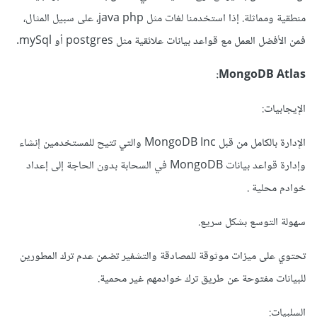
منطقية ومماثلة. إذا استخدمنا لغات مثل java php، على سبيل المثال،
فمن الأفضل العمل مع قواعد بيانات علائقية مثل postgres أو mySql.
MongoDB Atlas:
الإيجابيات:
الإدارة بالكامل من قبل MongoDB Inc والتي تتيح للمستخدمين إنشاء
وإدارة قواعد بيانات MongoDB في السحابة بدون الحاجة إلى إعداد
خوادم محلية .
سهولة التوسع بشكل سريع.
تحتوي على ميزات موثوقة للمصادقة والتشفير تضمن عدم ترك المطورين
للبيانات مفتوحة عن طريق ترك خوادمهم غير محمية.
السلبيات: