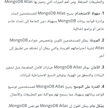
والتطبيقات المتنقلة. ومن أهم الميزات التي يتميز بها MongoDB Atlas:
1. سهولة الاستخدام
: يتيح MongoDB Atlas للمستخدمين إنشاء
وإدارة قواعد بيانات MongoDB بسهولة، دون الحاجة إلى إعداد خادم
خاص أو برامج إضافية.
2. المرونة
: يمكن للمستخدمين تكوين وتخصيص خوادم MongoDB
Atlas لتلبية احتياجاتهم الفريدة، والتي يمكن أن تختلف من تطبيق إلى
آخر.
3. الأمان
: يوفر MongoDB Atlas خيارات الأمان المتقدمة، مثل تشفير
البيانات والتحقق من الهوية، وتوفير النسخ الاحتياطية للبيانات.
4. القدرة على التوسع
: يتيح MongoDB Atlas للمستخدمين توسيع
قواعد بياناتهم بسهولة، مما يسمح لهم بمواكبة نمو التطبيقات والأعمال.
بشكل عام
، يمكن القول إن MongoDB Atlas هو نفس MongoDB،