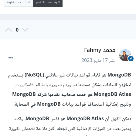
الترتيب حسب التقييم
الترتيب حسب التاريخ
0
محمد Fahmy
نشر
17 مايو 2023
MongoDB هو نظام قواعد بيانات غير علائقي (NoSQL) يستخدم
لتخزين البيانات بشكل مستندات
، ويتم تطويره بلغة الجافاسكريبت.
MongoDB Atlas هو خدمة سحابية تقدمها شركة MongoDB
وتتيح إمكانية استضافة قواعد بيانات MongoDB في السحابة.
يمكن القول أن MongoDB Atlas هو نفس MongoDB
، ولكنه
يتميز بعدد من الميزات الإضافية التي تجعله أكثر ملاءمة للأعمال الكبيرة