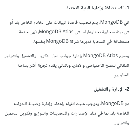
1- الاستضافة وإدارة البنية التحتية
في MongoDB، يتم تنصيب قاعدة البيانات على الخادم الخاص بك أو
في بيئة سحابية تختارها، أما في MongoDB Atlas، فهي خدمة
مستضافة في السحابة تديرها شركة MongoDB بنفسها.
وتقوم MongoDB Atlas بإدارة جوانب مثل التكوين والتشغيل والتوفير
التلقائي للنسخ الاحتياطي والأمان، وبالتالي يقدم تجربة أكثر بساطة
للمطورين.
2- الإدارة والتشغيل
مع MongoDB، يتوجب عليك القيام بإعداد وإدارة وصيانة الخوادم
الخاصة بك، بما في ذلك الإصدارات والتحديثات والتوزيع وتكوين التحميل
والتوازن.