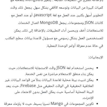
بالإضافة للشرح في التعليقات السابقة . يتميز MongoDB بتعامله مع
كميات كبيرة من البيانات وتوسعه الأفقي بشكل سهل. يجعل ذلك وقت
التطوير أسهل بكثير. عند العمل مع لغة javascript، أو عند العمل مع
كائنات JSON ومجموعات، يجعل MongoDB اتصال الخدمات
للاستعلامات أخف ويحسن أداء التطبيقات. بالإضافة إلى ذلك، يمكن
للمستخدمين العمل بشكل رسومي مع مسؤول قاعدة بيانات سطح المكتب
في حالة عدم معرفة أوامر الوحدة النمطية.
الإيجابيات:
يحسن استخدام لغة JSON وقت الاستجابة للاستعلامات، حيث
يمكن بناء منطق الاستعلام مباشرة من نفس الخدمة.
يمكن تثبيت بيئة محلية لقاعدة البيانات بدلاً من قواعد البيانات غير
العلائقية الحقيقية في الوقت الحقيقي مثل Firebase، حيث يعد
البيئة المحلية أساسية حيث يمكن العمل بدون الاعتماد على
الإنترنت.
تكوين المجموعات في Mango نسبيًا بسيط، حيث لا يلزمك معرفة