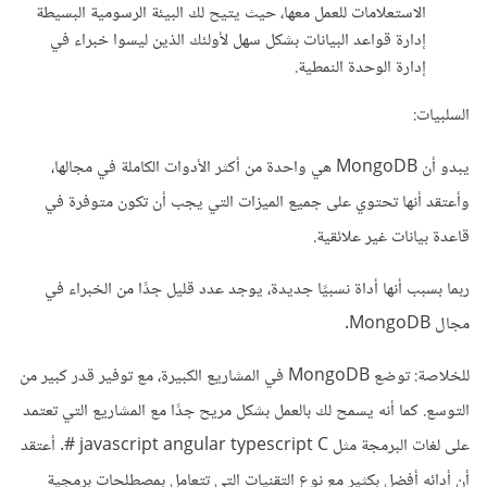
الاستعلامات للعمل معها، حيث يتيح لك البيئة الرسومية البسيطة
إدارة قواعد البيانات بشكل سهل لأولئك الذين ليسوا خبراء في
إدارة الوحدة النمطية.
السلبيات:
يبدو أن MongoDB هي واحدة من أكثر الأدوات الكاملة في مجالها،
وأعتقد أنها تحتوي على جميع الميزات التي يجب أن تكون متوفرة في
قاعدة بيانات غير علائقية.
ربما بسبب أنها أداة نسبيًا جديدة، يوجد عدد قليل جدًا من الخبراء في
مجال MongoDB.
للخلاصة: توضع MongoDB في المشاريع الكبيرة، مع توفير قدر كبير من
التوسع. كما أنه يسمح لك بالعمل بشكل مريح جدًا مع المشاريع التي تعتمد
على لغات البرمجة مثل javascript angular typescript C #. أعتقد
أن أدائه أفضل بكثير مع نوع التقنيات التي تتعامل بمصطلحات برمجية