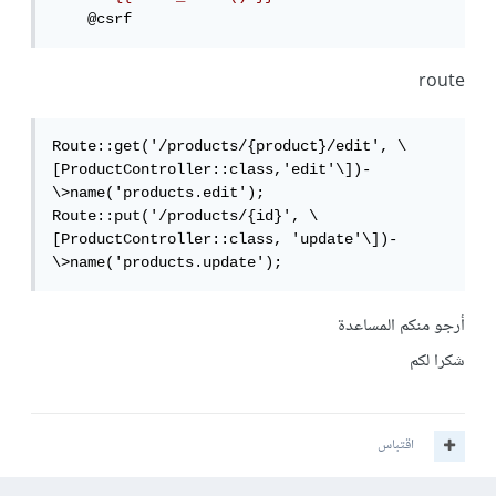
    @csrf
route
Route::get('/products/{product}/edit', \
[ProductController::class,'edit'\])-
\>name('products.edit');

Route::put('/products/{id}', \
[ProductController::class, 'update'\])-
\>name('products.update');
أرجو منكم المساعدة
شكرا لكم
اقتباس