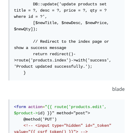
        DB::update('update products set 
title = ?, desc = ?, price = ?, qty = ? 
where id = ?', 

        [$newTitle, $newDesc, $newPrice, 
$newQty]);

        // Redirect to the index page or 
show a success message

        return redirect()-
>route('products.index')->with('success', 
'Product updated successfully.');

    }
blade
<form
action
=
"{{ route('products.edit', 
$product->
id) }}" method="post">

    @method('PUT')

<!-- <input type="hidden" id="_token" 
value="{{ csrf_token() }}"> -->