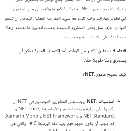
سنوات لتصبح مطور .NET محترف. فالأمر متوقف على مدى استمرارك
في تطوير مهاراتك وخبراتك.وأهم شيء الممارسة العملية. فبمجرد أن تتعلم
المبادئ، جرّب عمل بعض المشاريع البسيطة بنفسك لتطبيق ما تعلمته. وهذا
سيساعدك على اكتساب الخبرة بسرعة.
التعلم لا يستغرق الكثير من الوقت. أما إكتساب الخبرة يمكن أن
يستغرق وقتًا طويلاً حقًا.
كيف تصبح مطور .NET؟
أساسيات .NET
: يجب على المطورين المبتدئين في .NET أن
يكونوا على دراية جيدة بالمفاهيم الأساسية لـ .NET Core و
.NET Standard و .NET Framework و Xamarin.Mono.
كما يجب أن يكون لديهم فهم جيد للغة البرمجة C # ، والتي هي