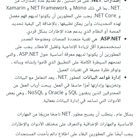
إصدارات .NET:
على مر السنين ، تم تقديم عدة إصدارات من
.NET ، بما في ذلك Mono و .NET Framework و Xamarin
و .NET Core. يجب على المطورين أن يكونوا لديهم فهم مفصل
لهذه التحديثات وأين يمكن تطبيقها ، بالإضافة إلى كيفية تحديد
المنصة أو النظام الذي يدعم هذه الإطارات بشكل فردي.
ASP.NET
: هي تقنية متعددة المنصات ومفتوحة المصدر
تستخدمشفرة أقل لزيادة الإنتاجية وتقليل الأخطاء. يجب على
المطورين أن يكونوا لديهم معرفة أساسية حول ASP.NET ، والتي
تمنحهم السيطرة الكاملة على التطبيق الذي قاموا بإنشائه وبنائه ،
وتوفر نظرة عميقة في تقنيات العميل.
إدارة قواعد البيانات
: كمطور .NET ، يعد التعامل مع البيانات
وتخزينها وإدارتها أمرًا حاسمًا في العمل. يبحث أرباب العمل عن
المحترفين الذين يتقنون SQL و Oracle و NoSQL ، وهي بعض
الأدوات التي تساعد في إدارة البيانات بفعالية.
بشكل عام ، يتطلب أن يصبح مطور .NET ناجحًا مزيجًا من المهارات
الأساسية والمهارات الإضافية والتعرف على مختلف الأدوات والإطارات.
يجب أيضًا على المطورين البقاء على اطلاع دائم بأحدث المستجدات