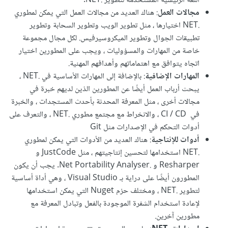
اللغة الرئيسية المستخدمة لتطوير .NET.
مجالات العمل
: هناك العديد من مجالات العمل التي يمكن لمطوري
.NET اختيارها ، مثل تطوير الويب وتطوير السحابة وتطوير
تطبيقات الجوال وتطوير الميكروسيرفيس. لكل مجال مجموعة
خاصة من المهارات والمسؤوليات ، ويجب على المطورين اختيار
اتجاه يتوافق مع اهتماماتهم وأهدافهم المهنية.
المهارات الإضافية
: بالإضافة إلى المهارات الأساسية في .NET ،
يبحث أرباب العمل أيضًا عن المطورين الذين لديهم خبرة في
مجالات أخرى ، مثل المعرفة المحدثة بأحدث المستجدات ، والخبرة
في CI / CD ، والانخراط مع مجتمع مطوري .NET ، والتعرف على
أدوات التحكم في الإصدارات مثل Git
أدوات للإنتاجية
: هناك العديد من الأدوات التي يمكن لمطوري
.NET استخدامها لتحسين إنتاجيتهم ، مثل JustCode و
Resharper و .Net Portability Analyser. يجب أن يكون
المطورون أيضًا على دراية بـ Visual Studio ، وهي أداة أساسية
لتطوير .NET ، ومختلف حزم Nuget التي يمكن استخدامها
لإعادة استخدام الشفرة الموجودة بالفعل وتبادل المعرفة مع
مطورين آخرين.