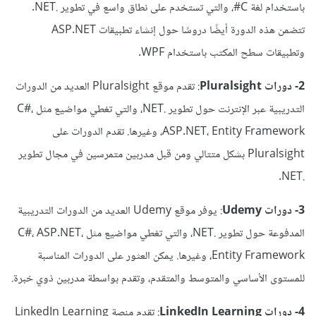
باستخدام لغة C#، والتي تستخدم على نطاق واسع في تطوير .NET.
تتضمن هذه الدورة أيضًا دروسًا حول إنشاء تطبيقات ASP.NET
وتطبيقات سطح المكتب باستخدام WPF.
2- دورات Pluralsight
: تقدم موقع Pluralsight العديد من الدورات
التدريبية عبر الإنترنت حول تطوير .NET، والتي تغطي مواضيع مثل C#،
ASP.NET، Entity Framework، وغيرها. تقدم الدورات على
Pluralsight بشكل متتالي ومن قبل مدربين متمرسين في مجال تطوير
.NET.
3- دورات Udemy
: يوفر موقع Udemy العديد من الدورات التدريبية
المدفوعة حول تطوير .NET، والتي تغطي مواضيع مثل C#، ASP.NET،
Entity Framework، وغيرها. يمكن العثور على الدورات المناسبة
للمستوى الأساسي والمتوسط والمتقدم، وتقدم بواسطة مدربين ذوي خبرة.
4- دورات LinkedIn Learning
: تقدم منصة LinkedIn Learning