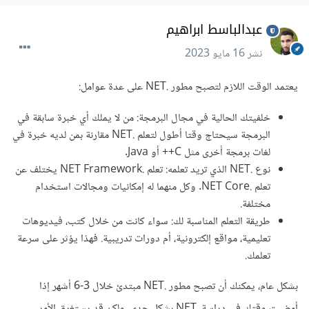
عبدالباسط ابراهيم
نشر
16 مايو 2023
يعتمد الوقت اللازم لتصبح مطور .NET على عدة عوامل:
خلفيتك الحالية في مجال البرمجة: من لا يملك أي خبرة سابقة في
البرمجة سيحتاج وقتا أطول لتعلم .NET مقارنة بمن لديه خبرة في
لغات برمجة أخرى مثل C++ أو Java.
نوع .NET الذي تريد تعلمه: تعلم .NET Framework يختلف عن
تعلم .NET Core. وكل منهما له إمكانيات ومجالات استخدام
مختلفة.
طريقة التعلم المناسبة لك: سواء كانت من خلال كتب، فيديوهات
تعليمية، مواقع إلكترونية، أم دورات تدريبية. فهذا يؤثر على سرعة
تعلمك.
بشكل عام، يمكنك أن تصبح مطور .NET مبتدئ خلال 3-6 أشهر إذا
أمضيت وقتك في دراسة .NET بشكل جدي. ولكن قد يستغرق الأمر