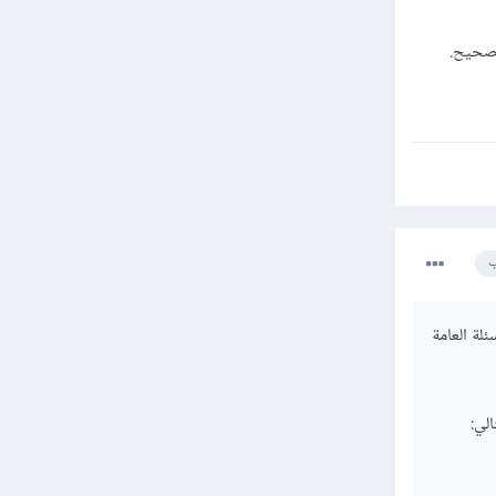
ب
لة العامة
لي: