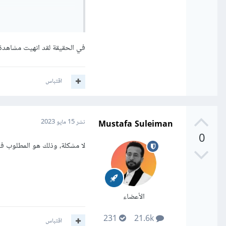
إرسال طلب POST بالطريقة الصحيحة.
استخدام عنوان URL الصحيح للطلب.
إرسال بيانات الطلب الصح
في الحقيقة لقد انهيت مشاهدة
2- فحص الاستجابة من الخادم
اقتباس
الخادم على الطلب.
Mustafa Suleiman
نشر
15 مايو 2023
3- التحقق من بنية البيانات
0
لا مشكلة، وذلك هو المطلوب ف
تأكدي من أنك ترسلي بي
الصحيح.
الأعضاء
231
21.6k
اقتباس