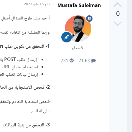
Mustafa Suleiman
نشر
15 مايو 2023
0
أرجو منك طرح السؤال أسفل في
وربما المشكلة من الخادم نفسه
1- التحقق من تكوين طلب Postman
الأعضاء
إرسال طلب POST بالطريقة الصحيحة.
231
21.6k
استخدام عنوان URL الصحيح للطلب.
إرسال بيانات الطلب الصحيحة 
2- فحص الاستجابة من الخادم
على الطلب.
3- التحقق من بنية البيانات