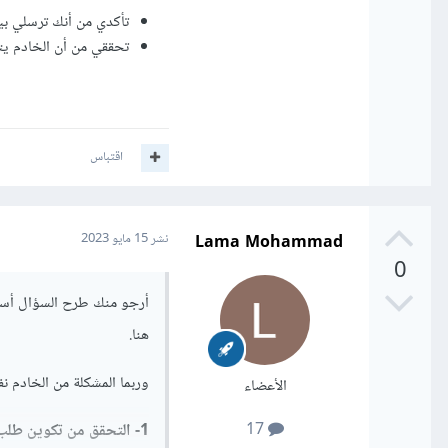
تأكدي من أنك ترسلي بيانات
تحققي من أن الخادم يتوقع تنسيق بيانات معين
اقتباس
Lama Mohammad
نشر
15 مايو 2023
0
أرجو منك طرح السؤال أسفل
هنا.
وربما المشكلة من الخادم ن
الأعضاء
17
1- التحقق من تكوين طلب Postman