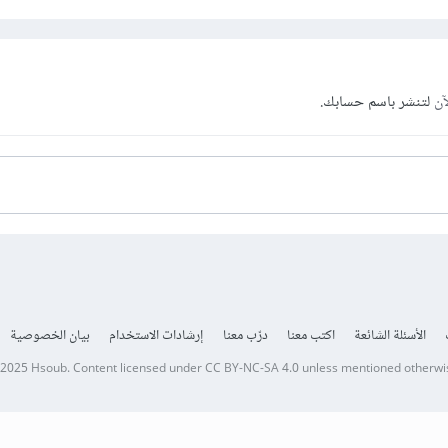
آن
لتنشر باسم حسابك.
الأسئلة الشائعة
اكتب معنا
درّب معنا
إرشادات الاستخدام
بيان الخصوصية
 2025
Hsoub
.
Content licensed under
CC BY-NC-SA 4.0
unless mentioned otherwi