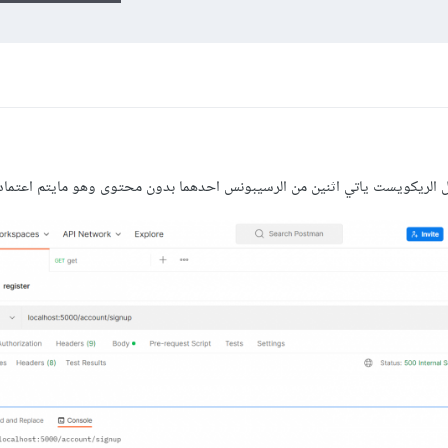
ل الريكويست ياتي اثنين من الرسيبونس احدهما بدون محتوى وهو مايتم اعتماد