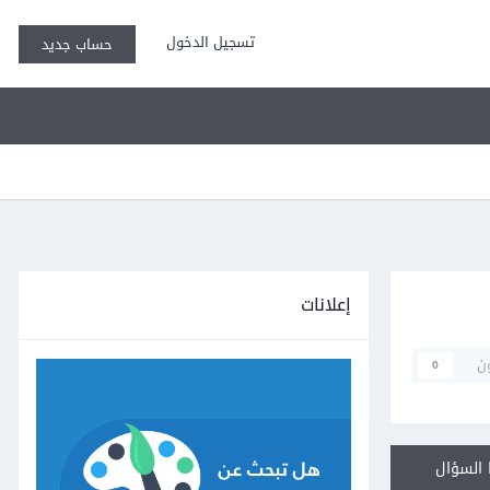
تسجيل الدخول
حساب جديد
إعلانات
ن
0
السؤال