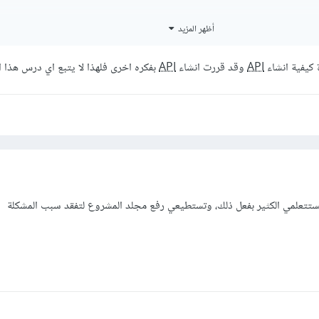
أظهر المزيد
يحة في الجسم (body) للطلب.
 كيفية انشاء
API
وقد قررت انشاء
API
بفكره اخرى فلهذا لا يتبع اي درس هذا 
ستتعلمي الكثير بفعل ذلك، وتستطيعي رفع مجلد المشروع لتفقد سبب المشكلة
انات صحيحة ومناسبة في الجسم (body) للطلب.
تحققي من أن الخادم يتوقع تنسيق بيانات معين (مثل JSON أو XML) وأنك ترسلي البيانات بالت