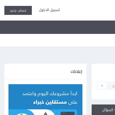
تسجيل الدخول
حساب جديد
إعلانات
ن
0
السؤال