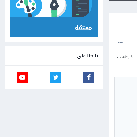
تابعنا على
بط ، تلقيت
       
       
       