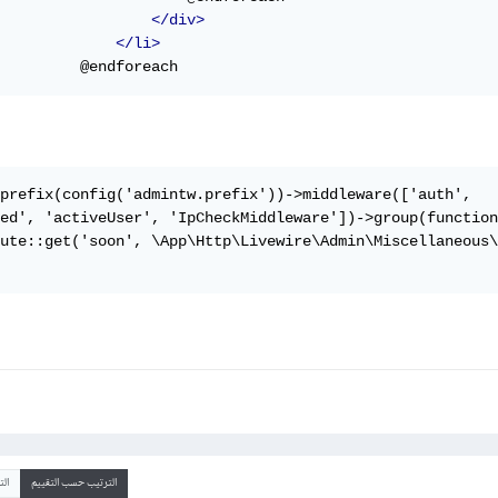
</div>
</li>
         @endforeach
prefix(config('admintw.prefix'))->middleware(['auth', 

ed', 'activeUser', 'IpCheckMiddleware'])->group(function
ute::get('soon', \App\Http\Livewire\Admin\Miscellaneous\
الترتيب حسب التقييم
ال