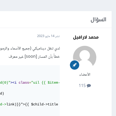
السؤال
محمد لارافيل
نشر
14 مايو 2023
لدي تنقل ديناميكي (جميع الأسماء والرموز
خطأً بأن المسار [soon] غير معرف
الأعضاء
d(0)"
><i
class
=
"uil {{ $item->
icon }} me-2 d-inline-bloc
115
d)

d->
link)}}">{{ $child->title }}
</a></li>