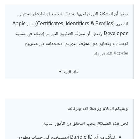
يبدو أن المشكلة التي تواجهها تحدث عند محاولة إنشاء محتوى
المطور (Certificates, Identifiers & Profiles) على Apple
Developer وتعني أن معرّف التطبيق الذي تم إدخاله في عملية
الإنشاء لا يتطابق مع المعرّف الذي تم استخدامه في مشروع
Xcode الخاص بك.
للتأكد من أن المعرّف الذي تستخدمه صحيح، يمكنك مراجعة ملف
أظهر المزيد
Info.plist الخاص بمشروع Xcode الخاص بك والتأكد من أن
Bundle Identifier الموجود في الملف يتطابق مع المعرّف الذي
تستخدمه عند إنشاء محتوى المطور.
وعليكم السلام ورحمة الله وبركاته،
إذا كان المعرّف صحيحًا ولا يزال يظهر الخطأ، فيمكن أن يكون هناك
خطأ في الإعدادات الأخرى على Apple Developer. في هذه
لحل هذه المشكلة، يجب التحقق من الأمور التالية:
الحالة، يمكنك محاولة حذف المعرّف الحالي وإنشاء معرّف جديد
التأكد من أن Bundle ID المستخدم في حساب مطوري