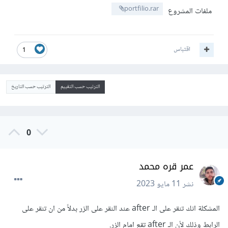
portfilio.rar
ملفات المشروع
اقتباس
1
الترتيب حسب التقييم
الترتيب حسب التاريخ
0
عمر قره محمد
نشر
11 مايو 2023
المشكلة انك تنقر على الـ after عند النقر على الزر بدلاً من ان تنقر على
الرابط وذلك لأن الـ after تقع امام الزر.