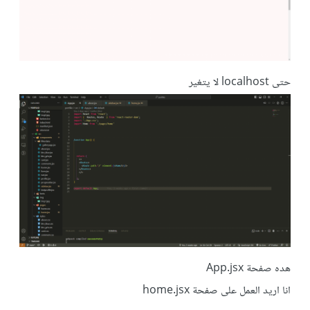
حتى localhost لا يتغير
هده صفحة App.jsx
انا اريد العمل على صفحة home.jsx