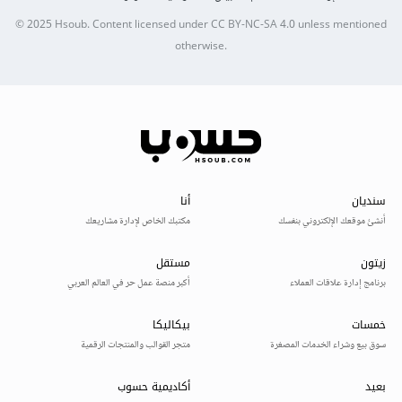
© 2025
Hsoub
.
Content licensed under
CC BY-NC-SA 4.0
unless mentioned
otherwise.