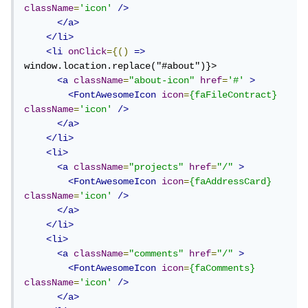
className
=
'icon'
/>
</a>
</li>
<li
onClick
={()
=>
window.location.replace("#about")}>

<a
className
=
"about-icon"
href
=
'#'
>
<FontAwesomeIcon
icon
=
{faFileContract}
className
=
'icon'
/>
</a>
</li>
<li>
<a
className
=
"projects"
href
=
"/"
>
<FontAwesomeIcon
icon
=
{faAddressCard}
className
=
'icon'
/>
</a>
</li>
<li>
<a
className
=
"comments"
href
=
"/"
>
<FontAwesomeIcon
icon
=
{faComments}
className
=
'icon'
/>
</a>