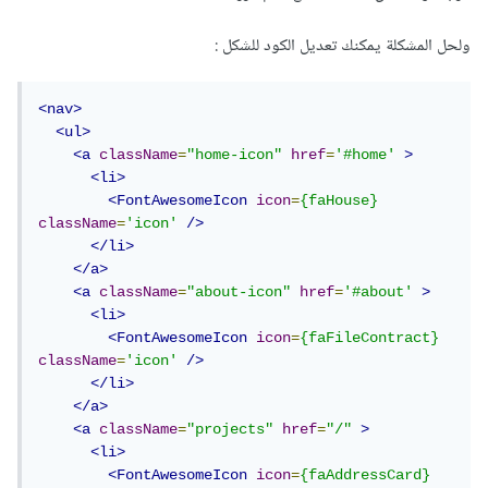
ولحل المشكلة يمكنك تعديل الكود للشكل
:
<nav>
<ul>
<a
className
=
"home-icon"
href
=
'#home'
>
<li>
<FontAwesomeIcon
icon
=
{faHouse}
className
=
'icon'
/>
</li>
</a>
<a
className
=
"about-icon"
href
=
'#about'
>
<li>
<FontAwesomeIcon
icon
=
{faFileContract}
className
=
'icon'
/>
</li>
</a>
<a
className
=
"projects"
href
=
"/"
>
<li>
<FontAwesomeIcon
icon
=
{faAddressCard}