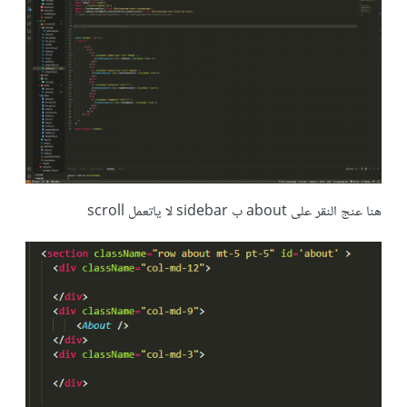
هنا عنج النقر على about ب sidebar لا ياتعمل scroll