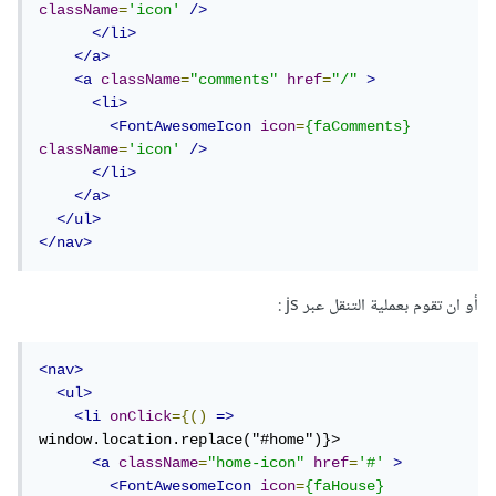
className
=
'icon'
/>
</li>
</a>
<a
className
=
"comments"
href
=
"/"
>
<li>
<FontAwesomeIcon
icon
=
{faComments}
className
=
'icon'
/>
</li>
</a>
</ul>
</nav>
أو ان تقوم بعملية التنقل عبر js
:
<nav>
<ul>
<li
onClick
={()
=>
window.location.replace("#home")}>

<a
className
=
"home-icon"
href
=
'#'
>
<FontAwesomeIcon
icon
=
{faHouse}