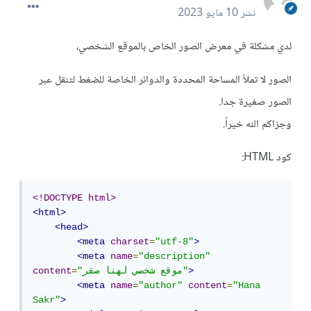
نشر
10 مايو 2023
لدي مشكلة في معرض الصور الخاص بالموقع الشخصي،
الصور لا تملأ المساحة المحددة والدوائر الخاصة للضغط لتنقل عبر
الصور صغيرة جدا.
وجزاكم الله خيراً.
كود HTML:
<!DOCTYPE html>
<html>
<head>
<meta
charset
=
"utf-8"
>
<meta
name
=
"description"
>
"موقع شخصي لهنا صقر"
=
content
<meta
name
=
"author"
content
=
"Hana 
Sakr"
>