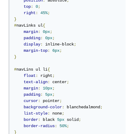
position
:
 absolute
;
top
:
0
;
right
:
45%
;
}
#
navLinks ul
{
margin
:
0px
;
padding
:
0px
;
display
:
 inline-block
;
margin-top
:
6px
;
}
#
navLins ul li
{
float
:
 right
;
text-align
:
 center
;
margin
:
10px
;
padding
:
5px
;
cursor
:
 pointer
;
background-color
:
 blanchedalmond
;
list-style
:
 none
;
border
:
 black 
5px
 solid
;
border-radius
:
50%
;
}