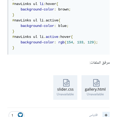
#
navLinks ul 
li
:
hover
{
background-color
:
 brown
;
}
#
navLinks ul li
.
active
{
background-color
:
 blue
;
}
#
navLinks ul li
.
active
:
hover
{
background-color
:
rgb
(
154
,
133
,
129
);
}
مرفق الملفات:
slider.css
gallery.html
Unavailable
Unavailable
اقتباس
1