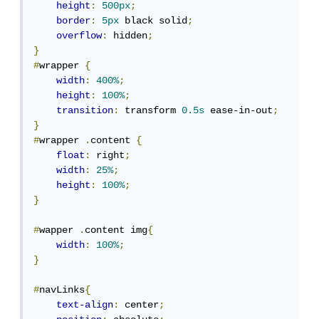
height
:
500px
;
border
:
5px
 black solid
;
overflow
:
 hidden
;
}
#
wrapper 
{
width
:
400%
;
height
:
100%
;
transition
:
 transform 
0.5s
 ease-in-out
;
}
#
wrapper 
.
content 
{
float
:
 right
;
width
:
25%
;
height
:
100%
;
}
#
wapper 
.
content img
{
width
:
100%
;
}
#
navLinks
{
text-align
:
 center
;