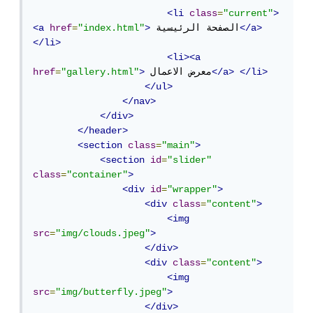
<li
class
=
"current"
>
</a>
 الصفحة الرئيسية
>
"index.html"
=
href
<a
</li>
<li><a
</li>
</a>
 معرض الاعمال
>
"gallery.html"
=
href
</ul>
</nav>
</div>
</header>
<section
class
=
"main"
>
<section
id
=
"slider"
class
=
"container"
>
<div
id
=
"wrapper"
>
<div
class
=
"content"
>
<img
src
=
"img/clouds.jpeg"
>
</div>
<div
class
=
"content"
>
<img
src
=
"img/butterfly.jpeg"
>
</div>