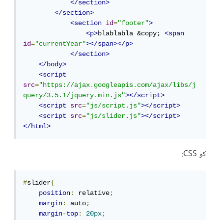
</section>
</section>
<section
id
=
"footer"
>
<p>
blablabla &copy; 
<span
id
=
"currentYear"
></span></p>
</section>
</body>
<script
src
=
"https://ajax.googleapis.com/ajax/libs/j
query/3.5.1/jquery.min.js"
></script>
<script
src
=
"js/script.js"
></script>
<script
src
=
"js/slider.js"
></script>
</html>
كو CSS:
#
slider
{
position
:
 relative
;
margin
:
 auto
;
margin-top
:
20px
;