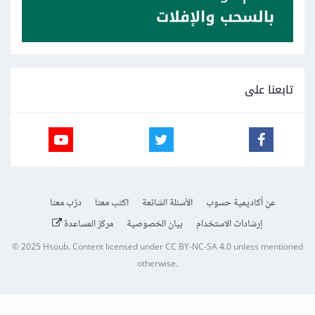
تابعنا على
عن أكاديمية حسوب
الأسئلة الشائعة
اكتب معنا
درّب معنا
إرشادات الاستخدام
بيان الخصوصية
مركز المساعدة
© 2025
Hsoub
.
Content licensed under
CC BY-NC-SA 4.0
unless mentioned
otherwise.