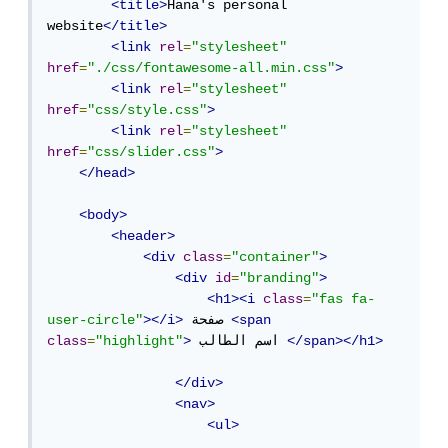
<title>
Hana's personal 
website
</title>
<link
rel
=
"stylesheet"
href
=
"./css/fontawesome-all.min.css"
>
<link
rel
=
"stylesheet"
href
=
"css/style.css"
>
<link
rel
=
"stylesheet"
href
=
"css/slider.css"
>
</head>
<body>
<header>
<div
class
=
"container"
>
<div
id
=
"branding"
>
<h1><i
class
=
"fas fa-
<span
 صفحة 
></i>
user-circle"
</span></h1>
 اسم الطالب 
>
"highlight"
=
class
</div>
<nav>
<ul>