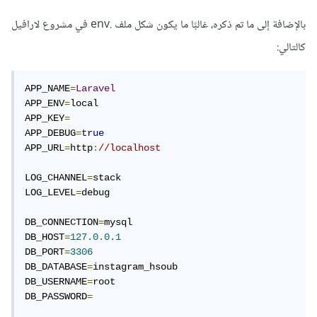
بالإضافة إلى ما تم ذكره، غالبًا ما يكون شكل ملف .env في مشروع لارافيل
كالتالي:
APP_NAME
=
Laravel
APP_ENV
=
local

APP_KEY
=
APP_DEBUG
=
true
APP_URL
=
http
:
//localhost
LOG_CHANNEL
=
stack

LOG_LEVEL
=
debug

DB_CONNECTION
=
mysql

DB_HOST
=
127.0
.
0.1
DB_PORT
=
3306
DB_DATABASE
=
instagram_hsoub

DB_USERNAME
=
root

DB_PASSWORD
=