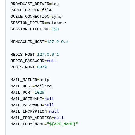
BROADCAST_DRIVER
=
log

CACHE_DRIVER
=
file

QUEUE_CONNECTION
=
sync

SESSION_DRIVER
=
database

SESSION_LIFETIME
=
120
MEMCACHED_HOST
=
127.0
.
0.1
REDIS_HOST
=
127.0
.
0.1
REDIS_PASSWORD
=
null
REDIS_PORT
=
6379
MAIL_MAILER
=
smtp

MAIL_HOST
=
mailhog

MAIL_PORT
=
1025
MAIL_USERNAME
=
null
MAIL_PASSWORD
=
null
MAIL_ENCRYPTION
=
null
MAIL_FROM_ADDRESS
=
null
MAIL_FROM_NAME
=
"${APP_NAME}"