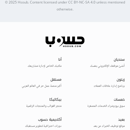
© 2025
Hsoub
.
Content licensed under
CC BY-NC-SA 4.0
unless mentioned
otherwise.