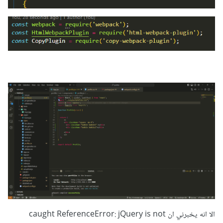
الا انه يخبرني ان caught ReferenceError: jQuery is not