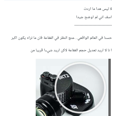
   transform: scale(1.5);

بعد إضافة الـ transform: scale() للفقاعات، قد تحتاج إلى ضبط
لا ليس هدا ما اردت
}
حجمها وموقعها بناءً على ما ترغب فيه داخل العنصر الأساسي
اسف اني لم اوضح جيدا
في هذا المثال، عندما يتم تحويل المؤشر إلى الفقاعة، سيتم تكبير
.square باستخدام القيم المناسبة للـ width و height و
-----------------------------
حجمها 1.5 مرة.
position.
حسنا في العالم الواقعي . عنج النظر في الفقاعة فان ما تراه يكون اكبر
ومن الجدير بالذكر أنه يمكنك تعديل قيمة scale لتحقيق أي حجم
تريده.
ا نا لا اريد تعديل حجم الفقاعة لاكن اريد شيءا قريبا من