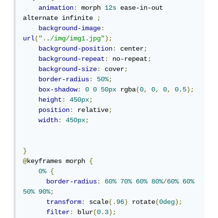
animation
:
 morph 
12s
 ease-in-out 
alternate infinite 
;
background-image
:
url
(
"../img/img1.jpg"
);
background-position
:
 center
;
background-repeat
:
 no-repeat
;
background-size
:
 cover
;
border-radius
:
50%
;
box-shadow
:
0
0
50px
 rgba
(
0
,
0
,
0
,
0.5
);
height
:
450px
;
position
:
 relative
;
width
:
450px
;
}
@
keyframes morph 
{
0%
{
border-radius
:
60%
70%
60%
80%
/
60%
60%
50%
90%
;
transform
:
 scale
(.
96
)
 rotate
(
0deg
);
filter
:
 blur
(
0.3
);