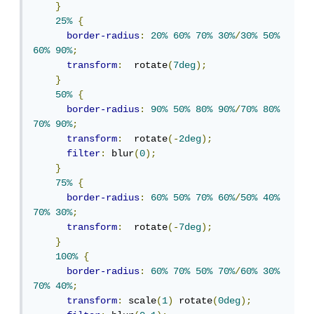
}
25%
{
border-radius
:
20%
60%
70%
30%
/
30%
50%
60%
90%
;
transform
:
  rotate
(
7deg
);
}
50%
{
border-radius
:
90%
50%
80%
90%
/
70%
80%
70%
90%
;
transform
:
  rotate
(-
2deg
);
filter
:
 blur
(
0
);
}
75%
{
border-radius
:
60%
50%
70%
60%
/
50%
40%
70%
30%
;
transform
:
  rotate
(-
7deg
);
}
100%
{
border-radius
:
60%
70%
50%
70%
/
60%
30%
70%
40%
;
transform
:
 scale
(
1
)
 rotate
(
0deg
);