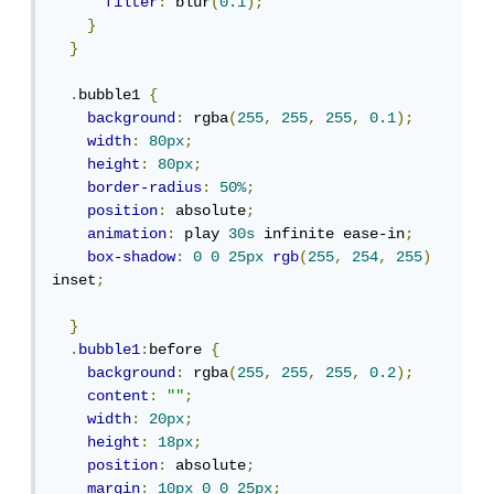
filter
:
 blur
(
0.1
);
}
}
.
bubble1 
{
background
:
 rgba
(
255
,
255
,
255
,
0.1
);
width
:
80px
;
height
:
80px
;
border-radius
:
50%
;
position
:
 absolute
;
animation
:
 play 
30s
 infinite ease-in
;
box-shadow
:
0
0
25px
rgb
(
255
,
254
,
255
)
inset
;
}
.
bubble1
:
before 
{
background
:
 rgba
(
255
,
255
,
255
,
0.2
);
content
:
""
;
width
:
20px
;
height
:
18px
;
position
:
 absolute
;
margin
:
10px
0
0
25px
;