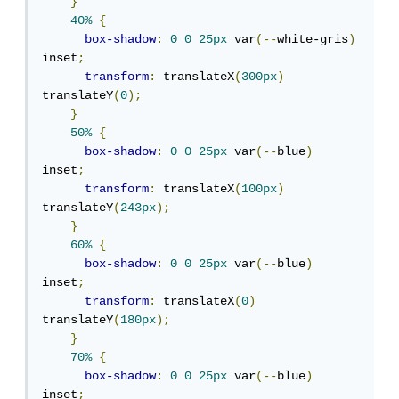
}
40%
{
box-shadow
:
0
0
25px
 var
(--
white-gris
)
inset
;
transform
:
 translateX
(
300px
)
translateY
(
0
);
}
50%
{
box-shadow
:
0
0
25px
 var
(--
blue
)
inset
;
transform
:
 translateX
(
100px
)
translateY
(
243px
);
}
60%
{
box-shadow
:
0
0
25px
 var
(--
blue
)
inset
;
transform
:
 translateX
(
0
)
translateY
(
180px
);
}
70%
{
box-shadow
:
0
0
25px
 var
(--
blue
)
inset
;