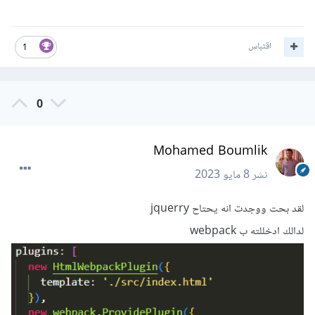
اقتباس
1
0
و مع ان اللفقاعة تتحرك يكون الeffect يعمل
هل وضحت جيدا ؟
Mohamed Boumlik
نشر
8 مايو 2023
لقد بحت ووجدت انه يحتاح jquerry
لدالك ادخللته ب webpack