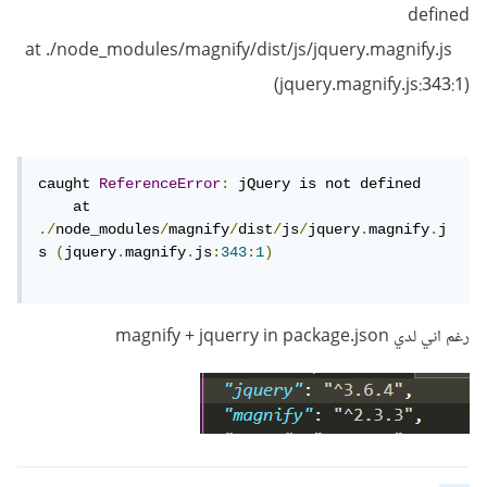
defined
at ./node_modules/magnify/dist/js/jquery.magnify.js
(jquery.magnify.js:343:1)
caught 
ReferenceError
:
 jQuery is not defined

    at 
./
node_modules
/
magnify
/
dist
/
js
/
jquery
.
magnify
.
j
s 
(
jquery
.
magnify
.
js
:
343
:
1
)
رغم اني لدي magnify + jquerry in package.json