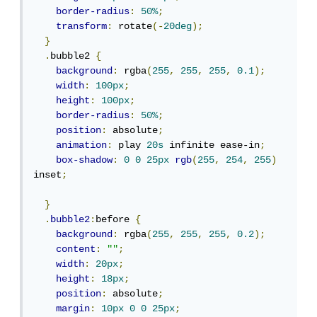
border-radius
:
50%
;
transform
:
 rotate
(-
20deg
);
}
.
bubble2 
{
background
:
 rgba
(
255
,
255
,
255
,
0.1
);
width
:
100px
;
height
:
100px
;
border-radius
:
50%
;
position
:
 absolute
;
animation
:
 play 
20s
 infinite ease-in
;
box-shadow
:
0
0
25px
rgb
(
255
,
254
,
255
)
inset
;
}
.
bubble2
:
before 
{
background
:
 rgba
(
255
,
255
,
255
,
0.2
);
content
:
""
;
width
:
20px
;
height
:
18px
;
position
:
 absolute
;
margin
:
10px
0
0
25px
;