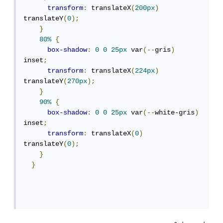
transform
:
 translateX
(
200px
)
translateY
(
0
);
}
80%
{
box-shadow
:
0
0
25px
 var
(--
gris
)
inset
;
transform
:
 translateX
(
224px
)
translateY
(
270px
);
}
90%
{
box-shadow
:
0
0
25px
 var
(--
white-gris
)
inset
;
transform
:
 translateX
(
0
)
translateY
(
0
);
}
}