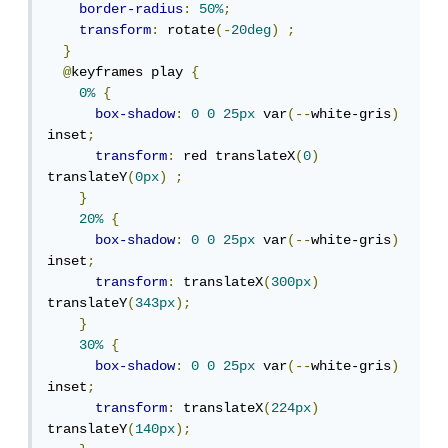
border-radius
:
50%
;
transform
:
 rotate
(-
20deg
)
;
}
@
keyframes play 
{
0%
{
box-shadow
:
0
0
25px
 var
(--
white-gris
)
inset
;
transform
:
 red translateX
(
0
)
translateY
(
0px
)
;
}
20%
{
box-shadow
:
0
0
25px
 var
(--
white-gris
)
inset
;
transform
:
 translateX
(
300px
)
translateY
(
343px
);
}
30%
{
box-shadow
:
0
0
25px
 var
(--
white-gris
)
inset
;
transform
:
 translateX
(
224px
)
translateY
(
140px
);