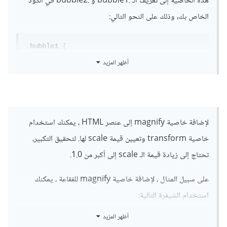
هذه الخاصية إلى تعريف الـ .bubble1 و .bubble2 في الكود
الخاص بك، وذلك على النحو التالي:
.
bubble1 
{
/* تعريفات أخرى للفقاعة */
أظهر المزيد
/* تكبير الفقاعة 
);
1.5
(
 scale
:
transform
بنسبة 1.5 */
}
.
bubble2 
{
لإضافة خاصية magnify إلى عنصر HTML ، يمكنك استخدام
/* تعريفات أخرى للفقاعة */
/* تكبير الفقاعة 
);
2
(
 scale
:
transform
خاصية transform وتعيين قيمة scale لها. لتحقيق التكبير،
بنسبة 2 */
تحتاج إلى زيادة قيمة الـ scale إلى أكبر من 1.0.
}
وتستطيع تعديل قيمة scale وفقًا للتكبير المطلوب للفقاعة.
على سبيل المثال ، لإضافة خاصية magnify للفقاعة ، يمكنك
استخدام الشيفرة التالية:
تذكر أنه يجب تحديد العناصر .bubble1 و .bubble2 في عنصر
الـ .square أو أي عنصر آخر تستخدمه لعرض الفقاعات.
أظهر المزيد
.bubble1:hover {
