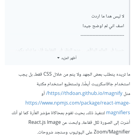
لا ليس هدا ما اردت
اسف اني لم اوضح جيدا
-----------------------------
حسنا في العالم الواقعي . عنج النظر في الفقاعة فان ما تراه يكون
أظهر المزيد
اكبر
ا نا لا اريد تعديل حجم الفقاعة لاكن اريد شيءا قريبا من
ما تريده يتطلب بعض الجهد ولا يتم من خلال CSS فقط، بل يجب
استخدام جافاسكريبت أيضًا، وتستطيع استخدام مكتبة
مثل
https://thdoan.github.io/magnify/
أو
https://www.npmjs.com/package/react-image-
magnifiers
لتنفيذ ذلك، بحيث تقوم بمحاكاة مؤشر الفأرة كما لو أنك
أشرت إلى الصورة لكل فقاعة، وابحث عن React.js Image
Zoom/Magnifier على اليوتيوب وستجد شروحات.