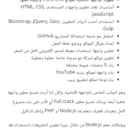
مفهوم الواجهة الأماميّة للموقع front-end وكيفية عملها.
أساسيات لغات تطوير واجهات المستخدم: HTML, CSS,
JavaScript.
استخدام أحدث أدوات التطوير: Bootstrap, jQuery, Sass,
Gulp.
التعامل مع خدمة استضافة المشاريع GitHub.
إعداد هيكل الموقع ووضع خطة العمل.
تطوير واجهة استخدام حقيقة لمتجر الكتروني كامل من الصفر.
تطوير موقع لشركة مع مدونة خاصة خطوة بخطوة.
بناء 5 صفحات هبوط مختلفة
بناء واجهة لموقع يشبه YouTube
بناء لوحة تحكم لتطبيق ويب
وهو الجانب الخاص بالواجهة الأمامية، والآن إذا أردت تصبح مطور واجهة
خلفية أيضًا وبذلك تصبح مطور Full stack أي قادر على بناء مشروع
كامل بمفردك، فعليك بتعلم إما Node.js أو PHP وإطار لارافيل.
وبإمكانك تعلم Node.js من خلال دورة تطوير التطبيقات باستخدام لغة