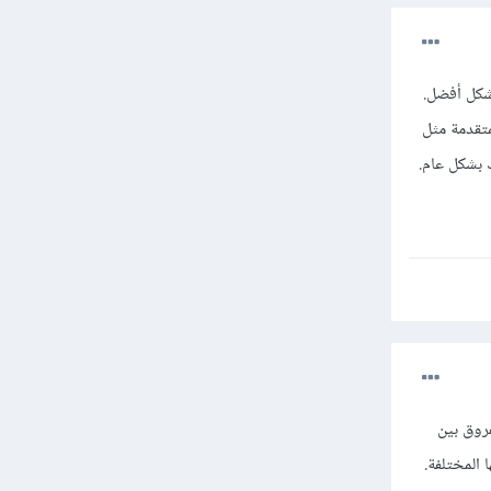
م لغات أخرى مع Python. في الواقع، يمكن أن يساعد تعلم لغات أخرى في فهم Python بشكل أفضل.
كن استخدام Java لتعلم المفاهيم المتقدمة مثل
 بشكل عام.
هم الفروق بين
يقاتها المختلفة.