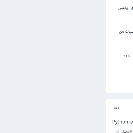
حتى إتقانها، ونفس
سيات من
 دورة
بالطبع يمكنك تعلم لغات أخرى كما أشار المدربين ، لكن من وجهة نظري الخاصة لا أنصح بتعلم لغة أخرى بجانب لغة Python
الإنتقال إلى