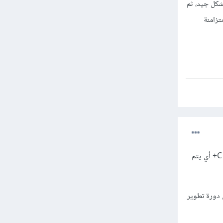
نك تعلم لغات أخرى بجانب Python، ولكن يجب عليك التركيز في البداية على تعلم Python بشكل جيد، ثم
تزامنة
الأمر بحاجة إلى توضيح، فعند تعلم البرمجة، ففي البداية يتم شرح المفاهيم من خلال لغة برمجة مثل بايثون أو C+ أي يتم
ي دورة تطوير