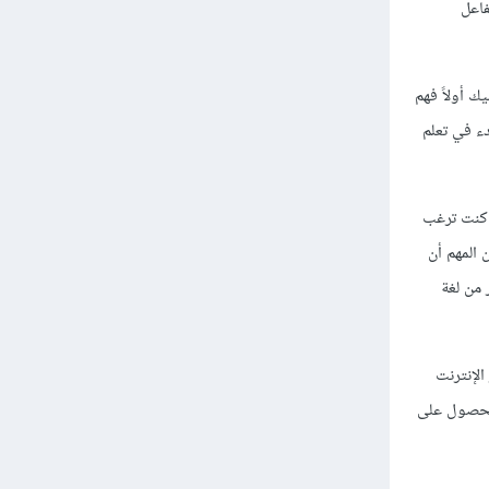
هم كيفية تفاعل
ينبغي عليك أولاً فهم
مكنك البدء في تعلم
ا كنت ترغب
الويب، فقد تحتاج إلى تعلم HTML وCSS وJavaScript وPython. ومن المهم أن
 من لغة
لإنترنت
رين للحصول على