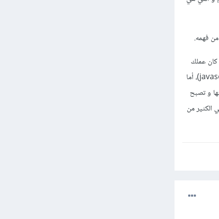
من فهمه.
 كان عملك
يتطلب ذلك (مثلاً full stack developer يعمل على django و react و بالتالي يحتاج python و javascript)، أما
ها و تصبح
ي الكثير من