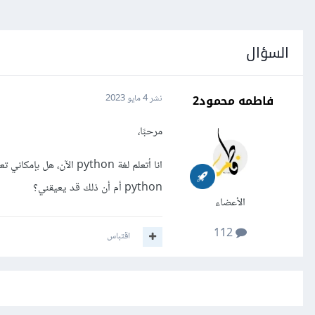
السؤال
فاطمه محمود2
نشر
4 مايو 2023
مرحبًا،
انا أتعلم لغة python ال
python أم أن ذلك قد يعيقني؟
الأعضاء
112
اقتباس