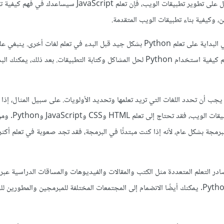
على سبيل المثال، إذا كنت تعمل على تطوير تطبيقات الويب، فإن تعلم JavaScript سيساعدك في ف
وكيفية بناء تطبيقات الويب المتقدمة.
مع ذلك، يجب عليك تركيزك في البداية على تعلم Python بشكل جيد قبل البدء في تعلم لغات أخرى. 
مفاهيم البرمجة الأساسية وتعلم كيفية استخدام Python لحل المشاكل وكتابة التطبيقات. بعد ذلك، ي
 يجب أن تحدد اللغات التي تريد تعلمها وتحديد الأولويات. على سبيل المثال، إذ
في العمل في مجال تطوير تطبيقات 
رمجة بشكل عام، لأنه إذا كنت مبتدئًا في البرمجة، فقد تجد صعوبة في تعلم أكثر
 التعلم المتعددة مثل الكتب والمقالات والفيديوهات والمساقات الدراسية عبر ا
على تعلم لغات أخرى بجانب Python. يمكنك أيضًا الانضمام إلى المجتمعات المختلفة للمبرمجين والمطو