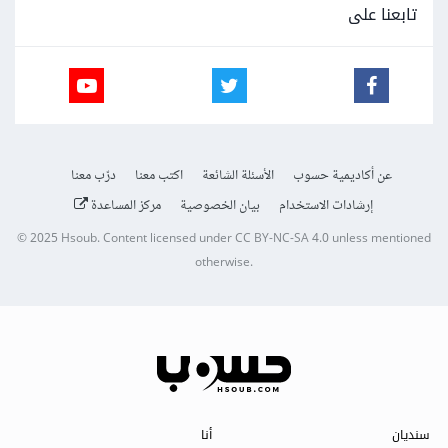
تابعنا على
عن أكاديمية حسوب
الأسئلة الشائعة
اكتب معنا
درّب معنا
إرشادات الاستخدام
بيان الخصوصية
مركز المساعدة
© 2025
Hsoub
.
Content licensed under
CC BY-NC-SA 4.0
unless mentioned
otherwise.