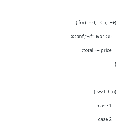
for(i = 0; i < n; i++) {
scanf("%f", &price);
total += price;
}
switch(n) {
case 1:
case 2: