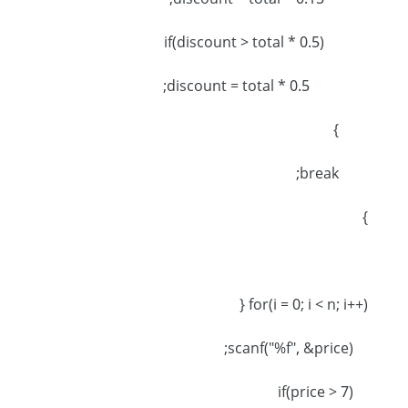
discount = total * 0.15;
if(discount > total * 0.5)
discount = total * 0.5;
}
break;
}
for(i = 0; i < n; i++) {
scanf("%f", &price);
if(price > 7)