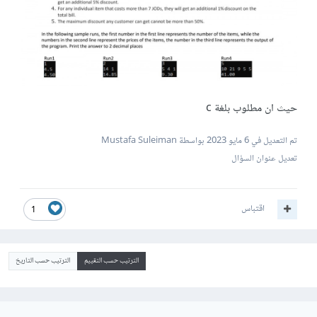
حيث ان مطلوب بلغة c
تم التعديل في
6 مايو 2023
بواسطة Mustafa Suleiman
تعديل عنوان السؤال
اقتباس
1
الترتيب حسب التقييم
الترتيب حسب التاريخ