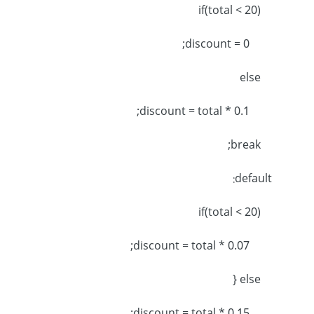
if(total < 20)
discount = 0;
else
discount = total * 0.1;
break;
default:
if(total < 20)
discount = total * 0.07;
else {