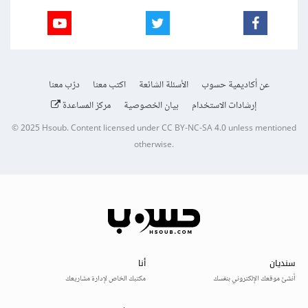
عن أكاديمية حسوب
الأسئلة الشائعة
اكتب معنا
درّب معنا
إرشادات الاستخدام
بيان الخصوصية
مركز المساعدة
© 2025
Hsoub
.
Content licensed under
CC BY-NC-SA 4.0
unless mentioned
otherwise.