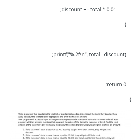
discount += total * 0.01;
}
printf("%.2f\n", total - discount);
return 0;
}