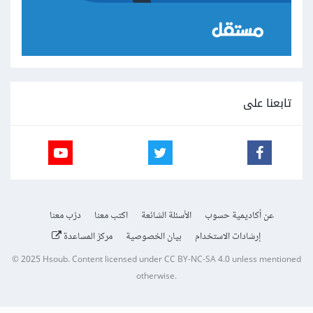
تابعنا على
عن أكاديمية حسوب
الأسئلة الشائعة
اكتب معنا
درّب معنا
إرشادات الاستخدام
بيان الخصوصية
مركز المساعدة
© 2025
Hsoub
.
Content licensed under
CC BY-NC-SA 4.0
unless mentioned
otherwise.