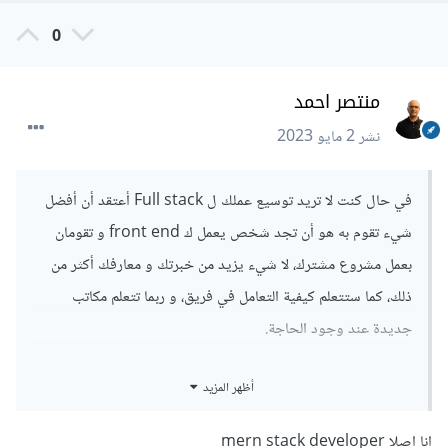
0
منتصر احمد
نشر
2 مايو 2023
في حال كنت لا تريد توسيع عملك ل Full stack أعتقد أن أفضل
شيء تقوم به هو أن تجد شخص يعمل ك front end و تقومان
بعمل مشروع مشترك، لا شيء يزيد من خبرتك و معارفك أكثر من
ذلك، كما ستتعلم كيفية التعامل في فريق، و ربما تتعلم مكاتب
جديدة عند وجود الحاجة.
لا فكرة من تعلم كل شيء ثم التطبيق، هناك الكثير من الأشياء إلى
أظهر المزيد
حد أنه يمكن أن تكون لك خبرة سنين في المجال و لا تعلم كل شيء،
دائماً ركز على الأساسيات و الباقي يمكنك تعلمه عند الحاجة.
انا اصلا mern stack developer