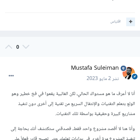
في حال كنت تريد التوسع لتصبح full stack يمكنك تعلم إطار
اقتباس
عمل مثل Angular ، أو أي إطار عمل آخر ترغب به.
لكن نصيحتي الأساسية ابدأ التطبيق و العمل في حال كنت فعلاً
0
متمكن مما ذكرته.
Mustafa Suleiman
نشر
2 مايو 2023
أنا لا أعرف ما هو مستواك الحالي، لكن الغالبية يقعوا في فخ خطير وهو
الولع بتعلم التقنيات والإنتقال السريع من تقنية إلى أخرى دون تنفيذ
مشاريع كبيرة وحقيقية بواسطة تلك التقنيات.
وأنا هنا لا أقصد مشروع واحد فقط، فصدقني ستكتشف أنك بحاجة إلى
تنفيذ المشروع مرة أخرى في بدايات تعلمك حتى تصبح قادر فعلاً على