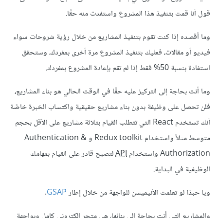
قول أنا قمت بتنفيذ هذا المشروع واستفدت منه حقًا.
وما أقصده إذا كنت تقوم بتنفيذ المشاريع من خلال رؤية شروحات سواء
فيديو أو مقالات، فعليك بتنفيذ المشروع مرة أخرى بمفردك، وستحقق
استفادة بنسبة 50% فقط إذا لم تقم بإعادة المشروع بمفردك.
وما أنت بحاجة إلى التركيز عليه حقًا في الوقت الحالي هو بناء المشاريع،
فلن تحصل على وظيفة بدون بناء مشاريع حقيقية واكتساب الخبرة خاصًة
أنك تستخدم React التي تتطلب القيام بثلاثة مشاريع على الأقل بحجم
متوسط مثلاً واستخدام Redux toolkit و Authentication &
Authorization واستخدام
API
لتصبح قادر على القيام بمهامك
الوظيفية في البداية.
ويا حبذا لو تعلمت الأنيميشن للواجهة من خلال إطار
GSAP
.
والمشاريع التي أنت بحاجة إلي بنائها، هي متجر إلكتروني كامل وبواجهة