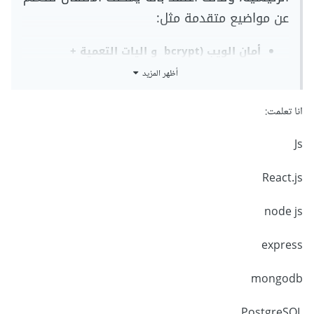
عن مواضيع متقدمة مثل:
أمان الويب (bcrypt و اليات التعمية +
أساسيات https و cors و سياسة أمن المحتوى
أظهر المزيد
)
انا تعلمت:
graphql
Js
مبادئ التصميم وأنماط المعمارية
التعلم عن التكامل المستمر والنشر المستمر
React.js
CI/CD
node js
التعلم عن الاختبار في node
express
كما يمكنك الاطلاع على المخطط التالي و متابعة
المواضيع التي لم تتعرف بها بعد.
mongodb
PostgreSQL