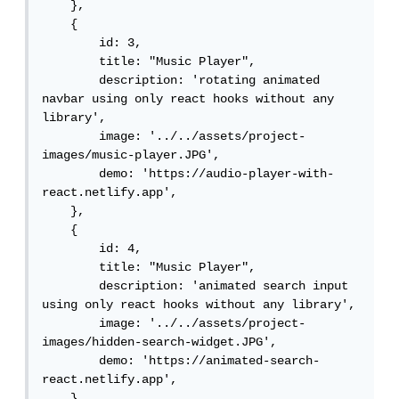
    },

    {

        id: 3,

        title: "Music Player",

        description: 'rotating animated 
navbar using only react hooks without any 
library',

        image: '../../assets/project-
images/music-player.JPG',

        demo: 'https://audio-player-with-
react.netlify.app',

    },

    {

        id: 4,

        title: "Music Player",

        description: 'animated search input 
using only react hooks without any library',

        image: '../../assets/project-
images/hidden-search-widget.JPG',

        demo: 'https://animated-search-
react.netlify.app',

    },
