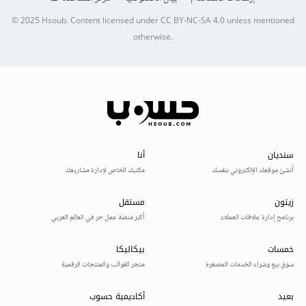
© 2025
Hsoub
.
Content licensed under
CC BY-NC-SA 4.0
unless mentioned
otherwise.