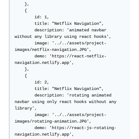
    },

    {

        id: 1,

        title: "Netflix Navigation",

        description: 'animated navbar 
without any library using react hooks',

        image: '../../assets/project-
images/netflix-navigation.JPG',

        demo: 'https://react-netflix-
navigation.netlify.app',

    },

    {

        id: 2,

        title: "Netflix Navigation",

        description: 'rotating animated 
navbar using only react hooks without any 
library',

        image: '../../assets/project-
images/rotating-animation.JPG',

        demo: 'https://react-js-rotating-
navigation.netlify.app',
