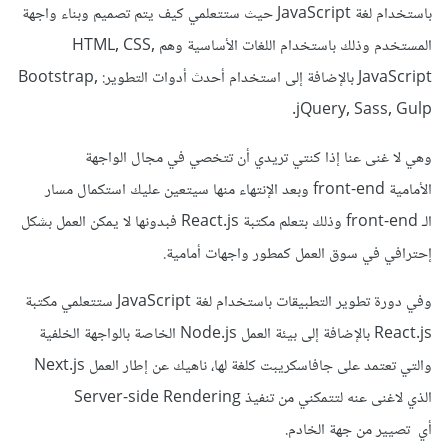
باستخدام لغة JavaScript حيث ستتعلمي كيف يتم تصميم وبناء واجهة
المستخدم وذلك باستخدام اللغات الأساسية وهم HTML, CSS,
JavaScript بالإضافة إلى استخدام أحدث أدوات التطوير: Bootstrap,
jQuery, Sass, Gulp.
وهي لا غنى عنا إذا كنتي تريدي أن تتخصي في مجال الواجهة
الأمامية front-end وبعد الإنتهاء منها سيتعين عليك استكمال مسار
الـ front-end وذلك بتعلم مكتبة React.js فبدونها لا يمكن العمل بشكل
إحترافي في سوق العمل كمطور واجهات أمامية.
وفي دورة تطوير التطبيقات باستخدام لغة JavaScript ستتعلمي مكتبة
React.js بالإضافة إلى بيئة العمل Node.js الخاصة بالواجهة الخلفية
والتي تعتمد على جافاسكريبت كلغة لها، ناهيك عن إطار العمل Next.js
الذي لاغنى عنه لتتمكني من تنفيذ Server-side Rendering
أي تصيير من جهة الخادم.