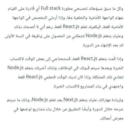
وكل ما سبق سيؤهلك لتصبحي مطورة Full stack أي قادرة على القيام
بمهام الواجهة الأمامية والخلفية معًا، وإذا أردتي التخصص في الواجهة
الأمامية فقط، فيكفيك تعلم React.js فقط، رغم أني لا أنصحك بذلك
وعليك بتعلم Node.js لتتمكني من الحصول على وظيفة في السنة الأولى
لك بعد الإنتهاء من الدورة.
وإذا قمت بتعلم React.js فقط، فستحتاجي إلى بعض الوقت لاكتساب
الخبرة وبعدها سيتم قبولك في الوظائف، ولذلك أخبرتك بتعلم Node.js
لتفادي تلك المشكلة، وإذا كان لديك الوقت فتعلمي React.js فقط
واجتهدي في بناء المشاريع لاكتساب الخبرة.
ولزيادة مهاراتك عليك بتعلم Next.js بعد تعلم Node.js، وذلك ما سيتم
شرحه خلال الدورة وأيضًا التطبيق من خلال بناء مشاريع لوضعها في
معرض أعمالك.