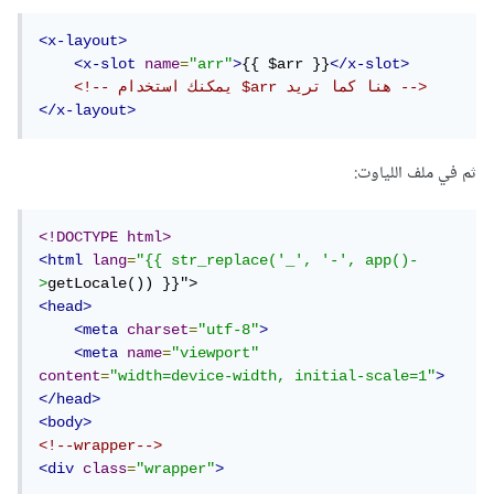
<x-layout>
<x-slot
name
=
"arr"
>
{{ $arr }}
</x-slot>
<!-- يمكنك استخدام $arr هنا كما تريد -->
</x-layout>
ثم في ملف اللياوت:
<!DOCTYPE html>
<html
lang
=
"{{ str_replace('_', '-', app()-
>
<head>
<meta
charset
=
"utf-8"
>
<meta
name
=
"viewport"
content
=
"width=device-width, initial-scale=1"
>
</head>
<body>
<!--wrapper-->
<div
class
=
"wrapper"
>