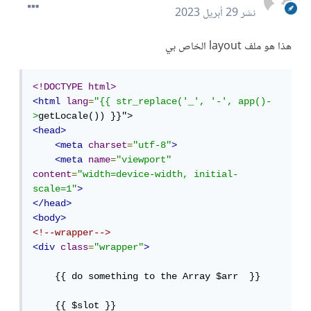
نشر
29 أبريل 2023
هذا هو ملف layout الخاص بي
<!DOCTYPE html>
<html
lang
=
"{{ str_replace('_', '-', app()-
>
<head>
<meta
charset
=
"utf-8"
>
<meta
name
=
"viewport"
content
=
"width=device-width, initial-
scale=1"
>
</head>
<body>
<!--wrapper-->
<div
class
=
"wrapper"
>
    {{ do something to the Array $arr  }}

    {{ $slot }}
