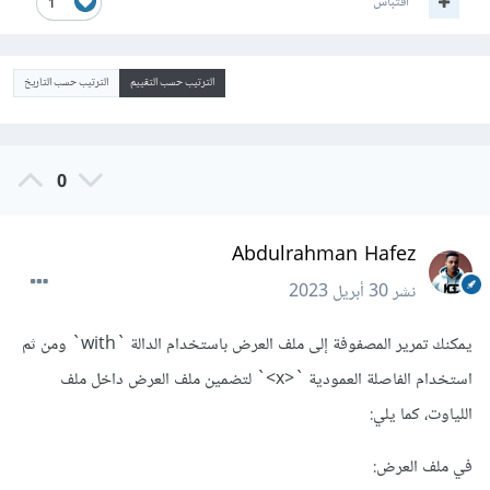
اقتباس
1
الترتيب حسب التقييم
الترتيب حسب التاريخ
0
Abdulrahman Hafez
نشر
30 أبريل 2023
يمكنك تمرير المصفوفة إلى ملف العرض باستخدام الدالة `with` ومن ثم
استخدام الفاصلة العمودية `<x>` لتضمين ملف العرض داخل ملف
اللياوت، كما يلي:
في ملف العرض: