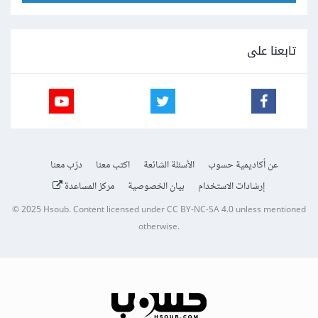
تابعنا على
عن أكاديمية حسوب
الأسئلة الشائعة
اكتب معنا
درّب معنا
إرشادات الاستخدام
بيان الخصوصية
مركز المساعدة
© 2025
Hsoub
.
Content licensed under
CC BY-NC-SA 4.0
unless mentioned
otherwise.