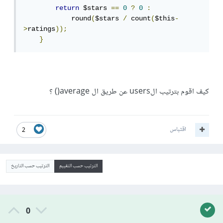
return
 $stars 
==
0
?
0
:
            round
(
$stars 
/
 count
(
$this
-
>
ratings
));
}
كيف اقوم بترتيب الusers عن طريق ال average() ؟
اقتباس
2
الترتيب حسب التقييم
الترتيب حسب التاريخ
0