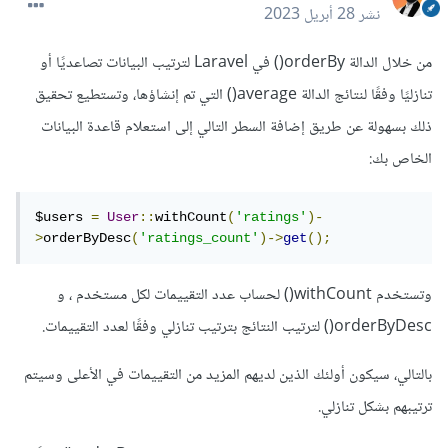
نشر
28 أبريل 2023
من خلال الدالة orderBy() في Laravel لترتيب البيانات تصاعديًا أو
تنازليًا وفقًا لنتائج الدالة average() التي تم إنشاؤها، وتستطيع تحقيق
ذلك بسهولة عن طريق إضافة السطر التالي إلى استعلام قاعدة البيانات
الخاص بك:
$users 
=
User
::
withCount
(
'ratings'
)-
>
orderByDesc
(
'ratings_count'
)->
get
();
وتستخدم withCount() لحساب عدد التقييمات لكل مستخدم ، و
orderByDesc() لترتيب النتائج بترتيب تنازلي وفقًا لعدد التقييمات.
بالتالي، سيكون أولئك الذين لديهم المزيد من التقييمات في الأعلى وسيتم
ترتيبهم بشكل تنازلي.