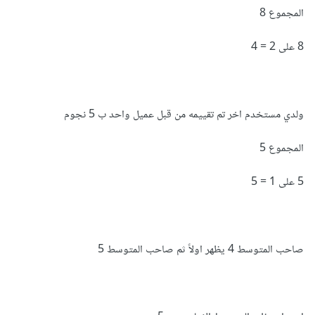
المجموع 8
وإذا كنت تريد ترتيبهم تصاعديًا ، فتستطيع استخدام orderBy()
8 على 2 = 4
بدلاً من orderByDesc().
$users 
=
User
::
withCount
(
'ratings'
)-
>
orderBy
(
'ratings_count'
)->
get
();
ولدي مستخدم اخر تم تقييمه من قبل عميل واحد ب 5 نجوم
وتأكد من استبدال ratings بالاسم الصحيح للعلاقة بين الجدولين
المجموع 5
في نموذج المستخدم الخاص بك.
5 على 1 = 5
صاحب المتوسط 4 يظهر اولاً ثم صاحب المتوسط 5