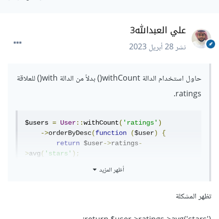
علي العبدالله3
نشر
28 أبريل 2023
حاول استخدام الدالة withCount() بدلاً من الدالة with() للعلاقة
ratings.
$users 
=
User
::
withCount
(
'ratings'
)
->
orderByDesc
(
function
(
$user
)
{
return
 $user
->
ratings
-
>
avg
(
'stars'
);
})
أظهر المزيد
->
get
();
تظهر المشكلة