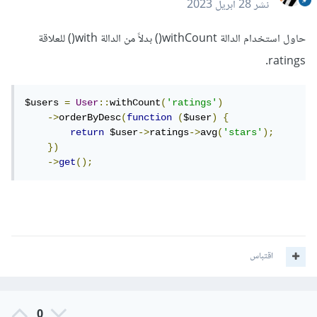
نشر
28 أبريل 2023
حاول استخدام الدالة withCount() بدلاً من الدالة with() للعلاقة
ratings.
$users 
=
User
::
withCount
(
'ratings'
)
->
orderByDesc
(
function
(
$user
)
{
return
 $user
->
ratings
->
avg
(
'stars'
);
})
->
get
();
اقتباس
0