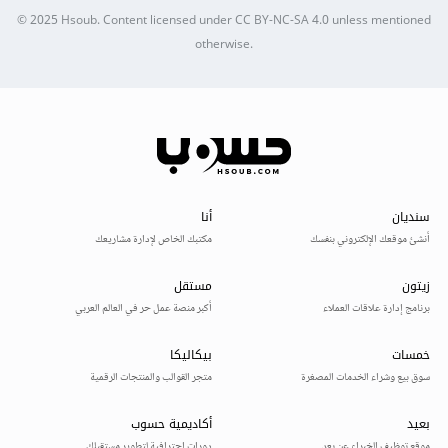
© 2025
Hsoub
.
Content licensed under
CC BY-NC-SA 4.0
unless mentioned
otherwise.