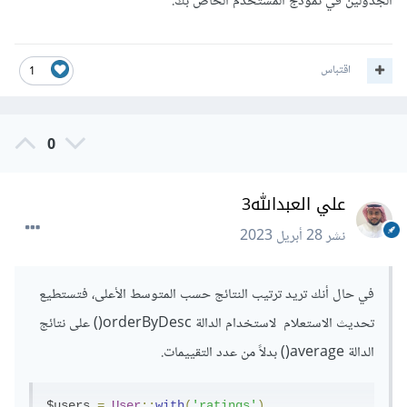
الجدولين في نموذج المستخدم الخاص بك.
اقتباس
1
0
علي العبدالله3
نشر
28 أبريل 2023
في حال أنك تريد ترتيب النتائج حسب المتوسط الأعلى، فتستطيع
تحديث الاستعلام لاستخدام الدالة orderByDesc() على نتائج
الدالة average() بدلاً من عدد التقييمات.
$users 
=
User
::
with
(
'ratings'
)