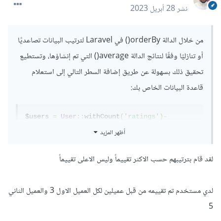
نشر
28 أبريل 2023
من خلال الدالة orderBy() في Laravel لترتيب البيانات تصاعديًا
أو تنازليًا وفقًا لنتائج الدالة average() التي تم إنشاؤها، وتستطيع
تحقيق ذلك بسهولة عن طريق إضافة السطر التالي إلى استعلام
قاعدة البيانات الخاص بك:
$users 
=
User
::
withCount
(
'ratings'
)-
>
orderByDesc
(
'ratings_count'
)->
get
();
أظهر المزيد
وتستخدم withCount() لحساب عدد التقييمات لكل مستخدم ، و
لقد قام بترتيبهم حسب الاكثر تقييماً وليس الاعلى تقييماً
orderByDesc() لترتيب النتائج بترتيب تنازلي وفقًا لعدد
التقييمات.
لدي مستخدم تم تقييمه من قبل عميلين لكل العميل الاول 3 والعميل الثاني
بالتالي، سيكون أولئك الذين لديهم المزيد من التقييمات في الأعلى
5
وسيتم ترتيبهم بشكل تنازلي.