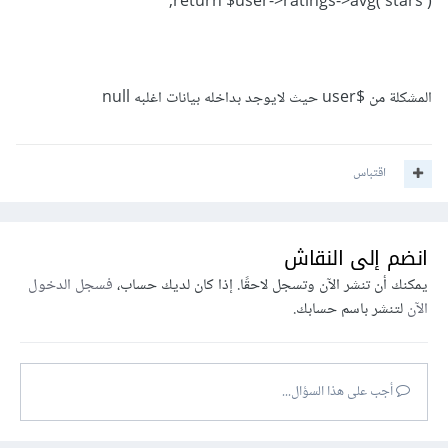
return $user->ratings->avg('stars');
المشكلة من $user حيث لايوجد بداخله بيانات اغلبه null
اقتباس
انضم إلى النقاش
يمكنك أن تنشر الآن وتسجل لاحقًا. إذا كان لديك حساب،
فسجل الدخول
الآن
لتنشر باسم حسابك.
أجب على هذا السؤال...