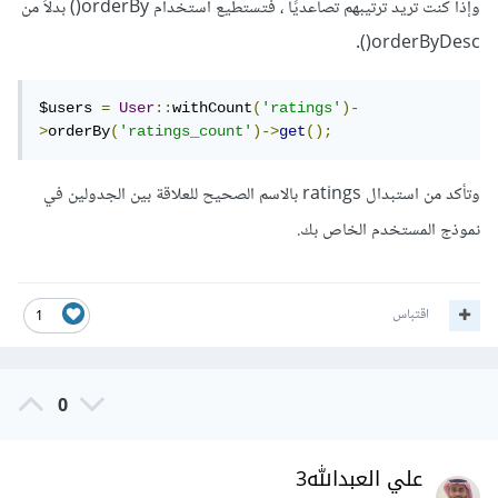
وإذا كنت تريد ترتيبهم تصاعديًا ، فتستطيع استخدام orderBy() بدلاً من
orderByDesc().
$users 
=
User
::
withCount
(
'ratings'
)-
>
orderBy
(
'ratings_count'
)->
get
();
وتأكد من استبدال ratings بالاسم الصحيح للعلاقة بين الجدولين في
نموذج المستخدم الخاص بك.
اقتباس
1
0
علي العبدالله3