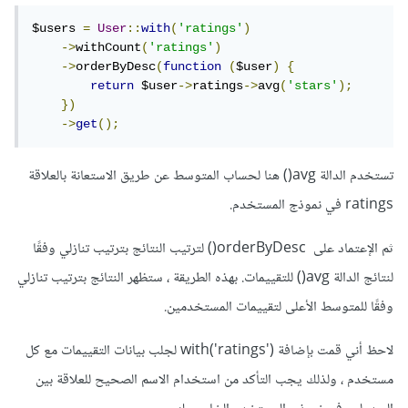
$users 
=
User
::
with
(
'ratings'
)
->
withCount
(
'ratings'
)
->
orderByDesc
(
function
(
$user
)
{
return
 $user
->
ratings
->
avg
(
'stars'
);
})
->
get
();
تستخدم الدالة avg() هنا لحساب المتوسط عن طريق الاستعانة بالعلاقة
ratings في نموذج المستخدم.
ثم الإعتماد على orderByDesc() لترتيب النتائج بترتيب تنازلي وفقًا
لنتائج الدالة avg() للتقييمات. بهذه الطريقة ، ستظهر النتائج بترتيب تنازلي
وفقًا للمتوسط الأعلى لتقييمات المستخدمين.
لاحظ أني قمت بإضافة with('ratings') لجلب بيانات التقييمات مع كل
مستخدم ، ولذلك يجب التأكد من استخدام الاسم الصحيح للعلاقة بين