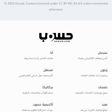
© 2025
Hsoub
.
Content licensed under
CC BY-NC-SA 4.0
unless mentioned
otherwise.