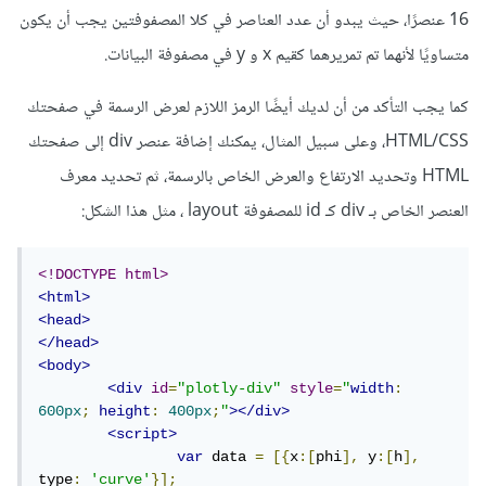
16 عنصرًا، حيث يبدو أن عدد العناصر في كلا المصفوفتين يجب أن يكون
متساويًا لأنهما تم تمريرهما كقيم x و y في مصفوفة البيانات.
كما يجب التأكد من أن لديك أيضًا الرمز اللازم لعرض الرسمة في صفحتك
HTML/CSS، وعلى سبيل المثال، يمكنك إضافة عنصر div إلى صفحتك
HTML وتحديد الارتفاع والعرض الخاص بالرسمة، ثم تحديد معرف
العنصر الخاص بـ div كـ id للمصفوفة layout ، مثل هذا الشكل:
<!DOCTYPE html>
<html>
<head>
</head>
<body>
<div
id
=
"plotly-div"
style
=
"
width
:
600px
;
height
:
400px
;
"
></div>
<script>
var
 data 
=
[{
x
:[
phi
],
 y
:[
h
],
type
:
'curve'
}];