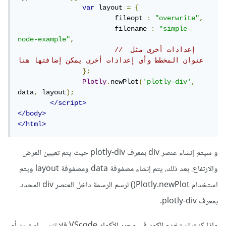
var
 layout 
=
{
			fileopt 
:
"overwrite"
,
			filename 
:
"simple-
node-example"
,
// إعدادات أخرى مثل 
عنوان المخطط وأي إعدادات أخرى يمكن إضافتها هنا
};
Plotly
.
newPlot
(
'plotly-div'
,
data
,
 layout
);
</script>
</body>
</html>
و سيتم إنشاء عنصر div بمعرف plotly-div حيث يتم تعيين العرض
والارتفاع. بعد ذلك، يتم إنشاء مصفوفة data ومصفوفة layout ويتم
استخدام Plotly.newPlot() لرسم الرسمة داخل العنصر div المحدد
بمعرف plotly-div.
وإذا كنت تستخدم الكود في محرر الأكواد VScode فلا تنسى استيرد أو