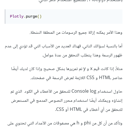
باستخدام Plotly.js ، تستطيع استخدام الأمر التالي:
Plotly
.
purge
()
وهذا الأمر يمكنه إزالة جميع الرسومات من المنطقة النشطة.
أما بالنسبة لسؤالك الثاني، فهناك العديد من الأسباب التي قد تؤدي إلى عدم
ظهور الرسمة وهذا يتطلب التحقق من عدة عوامل،
مثلاً، إذا كانت قيم x و y تم تمريرها بشكل صحيح وإذا كان لديك أيضًا
عناصر HTML و CSS اللازمة لعرض الرسمة في صفحتك.
حاول استخدام Console log للتحقق من الأخطاء في الكود الذي تم
إنشاؤه ويمكنك أيضًا استخدام محرر النصوص المدمج في المستعرض
للتحقق من أي أخطاء في HTML أو CSS.
وتأكد من أن كل من phi و h هي مصفوفات من الأعداد التي تحتوي على