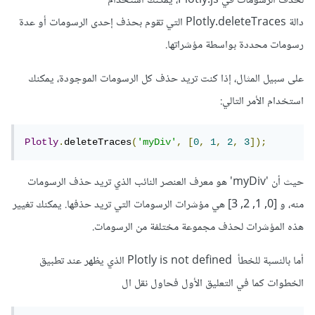
لحذف الرسومات في Plotly.js، يمكنك استخدام
</html>
دالة Plotly.deleteTraces التي تقوم بحذف إحدى الرسومات أو عدة
و سيتم إنشاء عنصر div بمعرف plotly-div حيث يتم تعيين
رسومات محددة بواسطة مؤشراتها.
العرض والارتفاع. بعد ذلك، يتم إنشاء مصفوفة data ومصفوفة
layout ويتم استخدام Plotly.newPlot() لرسم الرسمة داخل
على سبيل المثال، إذا كنت تريد حذف كل الرسومات الموجودة، يمكنك
العنصر div المحدد بمعرف plotly-div.
استخدام الأمر التالي:
وإذا كنت تستخدم الكود في محرر الأكواد VScode فلا تنسى
Plotly
.
deleteTraces
(
'myDiv'
,
[
0
,
1
,
2
,
3
]);
استيرد أو تثبيت المكتبة، ويمكنك استخدام CDN كالتالي:
حيث أن 'myDiv' هو معرف العنصر النائب الذي تريد حذف الرسومات
<head>
منه، و [0, 1, 2, 3] هي مؤشرات الرسومات التي تريد حذفها. يمكنك تغيير
<script
src
=
"https://cdn.plot.ly/plotly-
هذه المؤشرات لحذف مجموعة مختلفة من الرسومات.
latest.min.js"
></script>
</head>
أما بالنسبة للخطأ Plotly is not defined الذي يظهر عند تطبيق
الخطوات كما في التعليق الأول فحاول نقل ال