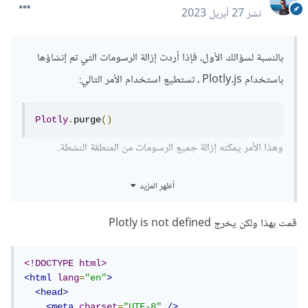
نشر
27 أبريل 2023
بالنسبة لسؤالك الأول، فإذا أردت إزالة الرسومات التي تم إنشاؤها
باستخدام Plotly.js ، تستطيع استخدام الأمر التالي:
Plotly
.
purge
()
وهذا الأمر يمكنه إزالة جميع الرسومات من المنطقة النشطة.
أما بالنسبة لسؤالك الثاني، فهناك العديد من الأسباب التي قد تؤدي
أظهر المزيد
إلى عدم ظهور الرسمة وهذا يتطلب التحقق من عدة عوامل،
قمت بهذا ولكن يخرج Plotly is not defined
مثلاً، إذا كانت قيم x و y تم تمريرها بشكل صحيح وإذا كان لديك
أيضًا عناصر HTML و CSS اللازمة لعرض الرسمة في صفحتك.
<!DOCTYPE html>
<html
lang
=
"en"
>
حاول استخدام Console log للتحقق من الأخطاء في الكود الذي
<head>
<meta
charset
=
"UTF-8"
/>