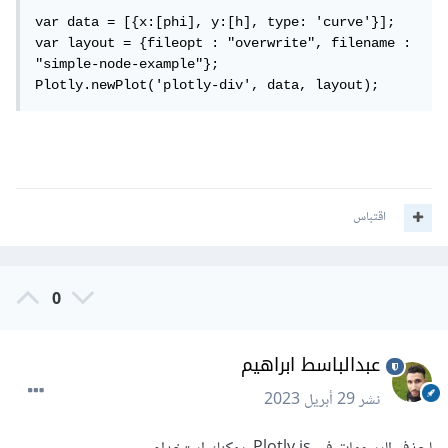
<head>
var data = [{x:[phi], y:[h], type: 'curve'}];

</head>
var layout = {fileopt : "overwrite", filename : 
<body>
"simple-node-example"};

<div
id
=
"plotly-div"
style
=
"
width
:
Plotly.newPlot('plotly-div', data, layout);
600px
;
height
:
400px
;
"
></div>
<script>
var
 data 
=
[{
x
:[
phi
],
 y
:
[
h
],
 type
:
'curve'
}];
var
 layout 
=
{
			fileopt 
:
اقتباس
"overwrite"
,
			filename 
:
"simple-
node-example"
,
// إعدادات أخرى مثل 
0
عنوان المخطط وأي إعدادات أخرى يمكن إضافتها 
هنا
};
عبدالباسط ابراهيم
Plotly
.
newPlot
(
'plotly-
div'
,
 data
,
 layout
);
نشر
29 أبريل 2023
</script>
</body>