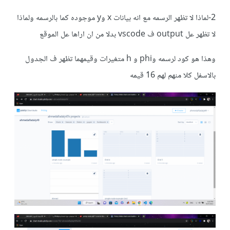
2-لماذا لا تظهر الرسمه مع انه بيانات x وy موجوده كما بالرسمه ولماذا
لا تظهر عل output ف vscode بدلا من ان اراها عل الموقع
وهذا هو كود لرسمه وphi و h متغيرات وقيمهما تظهر ف الجدول
بالاسفل كلا منهم لهم 16 قيمه