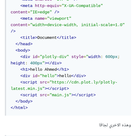
تم إنشاؤه ويمكنك أيضًا استخدام محرر النصوص المدمج في
<meta
http-equiv
=
"X-UA-Compatible"
المستعرض للتحقق من أي أخطاء في HTML أو CSS.
content
=
"IE=edge"
/>
<meta
name
=
"viewport"
content
=
"width=device-width, initial-scale=1.0"
وتأكد من أن كل من phi و h هي مصفوفات من الأعداد التي تحتوي
/>
على 16 عنصرًا، حيث يبدو أن عدد العناصر في كلا المصفوفتين
<title>
Document
</title>
</head>
يجب أن يكون متساويًا لأنهما تم تمريرهما كقيم x و y في مصفوفة
<body>
البيانات.
<div
id
=
"plotly-div"
style
=
"
width
:
600px
;
height
:
400px
"
></div>
كما يجب التأكد من أن لديك أيضًا الرمز اللازم لعرض الرسمة في
<h1>
hello Ahmed
</h1>
<div
id
=
"hello"
>
hello
</div>
صفحتك HTML/CSS، وعلى سبيل المثال، يمكنك إضافة عنصر
<script
src
=
"https://cdn.plot.ly/plotly-
div إلى صفحتك HTML وتحديد الارتفاع والعرض الخاص
latest.min.js"
></script>
<script
src
=
"main.js"
></script>
بالرسمة، ثم تحديد معرف العنصر الخاص بـ div كـ id للمصفوفة
</body>
layout ، مثل هذا الشكل:
</html>
وهذه الاخري لجافا
<!DOCTYPE html>
<html>