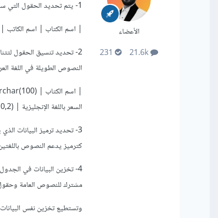
1- يتم تحديد الحقول التي سيحتويها الجدول بما في ذلك الحقول المشتركة بين اللغتين والحقول الخاصة بكل لغة.
| اسم الكتاب | اسم الكاتب | ال
الأعضاء
2- تحديد تنسيق الحقول لتتن
231
21.6k
النصوص الطويلة في اللغة العرب
السعر باللغة الإنجليزية | decimal(10,2) |
كترميز يدعم النصوص باللغتين
4- تخزين البيانات في الجد
مشترك للنصوص العامة وحقول 
وتستطيع تخزين نفس البيانات ب