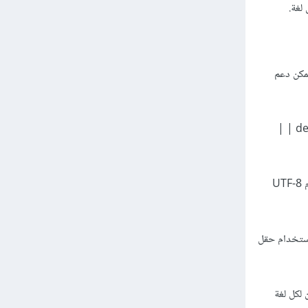
مكن دعم
| اسم الكتاب | varchar(100) | | اسم الكاتب | varchar(50) | | السعر باللغة العربية | decimal(10,2) | |
3- تحديد ترميز البيانات الذي يسمح بتخزين النصوص باللغتين العربية والإنجليزية بدون أخطاء. يمكن استخدام UTF-8
استخدام حقل
 لكل لغة