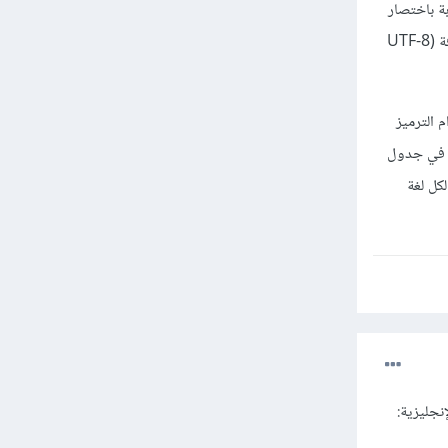
بة باختصار
هي: نعم. وكذلك هو الحال مع اي لغة كانت، يجب فقط الاعتبار الى استعمال الترميز المناسب مع اللغة المستهدفة (UTF-8
 الترميز
ية في جدول
كل لغة
نجليزية: