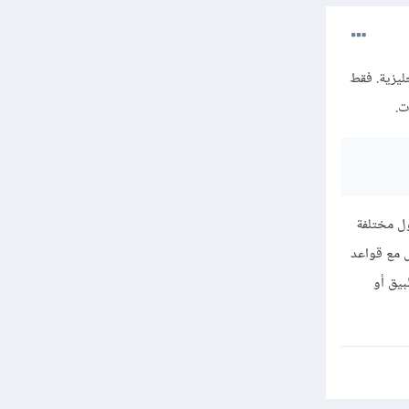
جليزية. فقط
ت.
ول مختلفة
ل مع قواعد
بيق أو