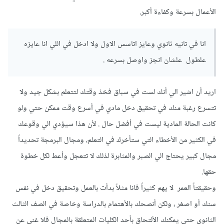
الأعمال بسرعة وكفاءة أكبر.
انا في تانيه ثانوي وعايز اتاسس الاول ولا ادخل في اللي انا عايزه
علطول علشان انجز واوصل بسرعه .
اريد أن اشير الي أنك لست في سباق فخذ وقتك لتتعلم بشكل جيد ولا
تتسرع رغبة منك في تحقيق دخل مادي في أسرع وقت ممكن حتي ولو
كانت الحالة المادية ليست في أفضل حال . لأن هذا سيؤدي الي وقوعك
في الكثير من الأخطاء التي ستأخرك في التعلم، ومجال البرمجة تحديداً
مجال كبير يحتاج الي الصبر والمثابرة لذلك لا تتعجل وأعط لكل خطوة
حقها.
وحقيقتاً العمر لا يهم كثيراً فانا مثلاً بدأت بالعمل وتحقيق دخل في نفس
سنك أو اصغر ، ولكن أنصحك بالأهتمام بالدراسة وخاصة في الصف الثالث
الثانوي حتي يمكنك الألتحاق بأحد الكليات المتعلقة بالمجال فلا غني عن