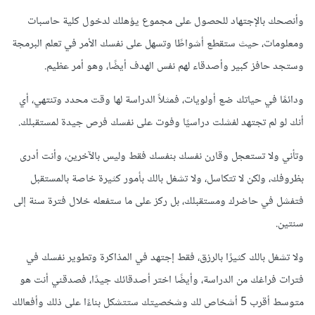
وأنصحك بالإجتهاد للحصول على مجموع يؤهلك لدخول كلية حاسبات
ومعلومات، حيث ستقطع أشواطًا وتسهل على نفسك الأمر في تعلم البرمجة
وستجد حافز كبير وأصدقاء لهم نفس الهدف أيضًا، وهو أمر عظيم.
ودائمًا في حياتك ضع أولويات، فمثلاً الدراسة لها وقت محدد وتنتهي، أي
أنك لو لم تجتهد لفشلت دراسيًا وفوت على نفسك فرص جيدة لمستقبلك.
وتأني ولا تستعجل وقارن نفسك بنفسك فقط وليس بالآخرين، وأنت أدرى
بظروفك، ولكن لا تتكاسل، ولا تشغل بالك بأمور كثيرة خاصة بالمستقبل
فتفشل في حاضرك ومستقبلك، بل ركز على ما ستفعله خلال فترة سنة إلى
سنتين.
ولا تشغل بالك كثيرًا بالرزق، فقط إجتهد في المذاكرة وتطوير نفسك في
فترات فراغك من الدراسة، وأيضًا اختر أصدقائك جيدًا، فصدقني أنت هو
متوسط أقرب 5 أشخاص لك وشخصيتك ستتشكل بناءًا على ذلك وأفعالك