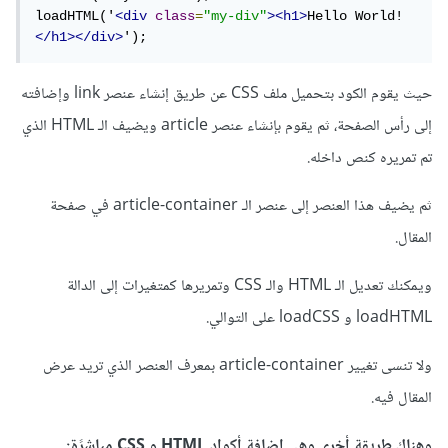
loadHTML('
<div
class
=
"my-div"
><h1>
Hello World!
</h1></div>
');
حيث يقوم الكود بتحميل ملف CSS عن طريق إنشاء عنصر link وإضافته
إلى رأس الصفحة، ثم يقوم بإنشاء عنصر article ويضيف الـ HTML الذي
تم تمريره كنص داخله.
ثم يضيف هذا العنصر إلى عنصر الـ article-container في صفحة
المقال.
ويمكنك تعديل الـ HTML والـ CSS وتمريرها كمتغيرات إلى الدالة
loadHTML و loadCSS على التوالي.
ولا تنسى تغيير article-container بمعرف العنصر الذي تريد عرض
المقال فيه.
وهناك طريقة أخرى وهي إضافة أكواد HTML و CSS مباشرًة: