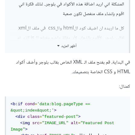
المشكلة اني اريد اضافة هذه الأكواد في بلوجر.. لذلك فكرة اني
اقوم بإنشاء ملف منفصل تكون صعبة
كل ما اريده ان اضيف كود الhtml والcss في ملف الxml
لقالب بلوجر.. لأقوم بالذهاب لأي مقالة واضع مفتاح الjs الذي تم
أظهر المزيد
ربطه بأكواد الhtml و الcss ليمكنني من إستدعاء التصميم
الخاص بي داخل هذا المقال
في البداية، قم بفتح ملف الـ XML الخاص بقالب بلوجر وأضف أكواد
HTML و CSS الخاصة بتصميمك.
كمثال:
<b:if
cond
=
'data:blog.pageType == 
&quot;index&quot;'
>
<div
class
=
"featured-post"
>
<img
src
=
"IMAGE_URL"
alt
=
"Featured Post 
Image"
>