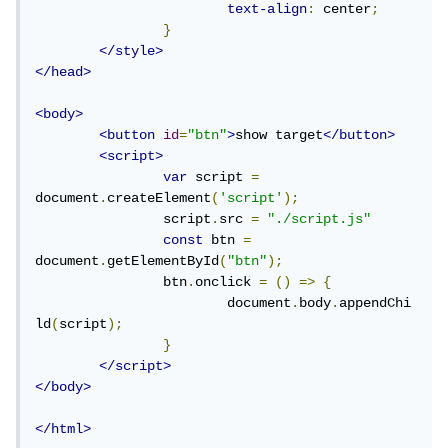
text-align
:
 center
;
}
</style>
</head>
<body>
<button
id
=
"btn"
>
show target
</button>
<script>
var
 script 
=
document
.
createElement
(
'script'
);
		script
.
src 
=
"./script.js"
const
 btn 
=
document
.
getElementById
(
"btn"
);
		btn
.
onclick 
=
()
=>
{
			document
.
body
.
appendChi
ld
(
script
);
}
</script>
</body>
</html>