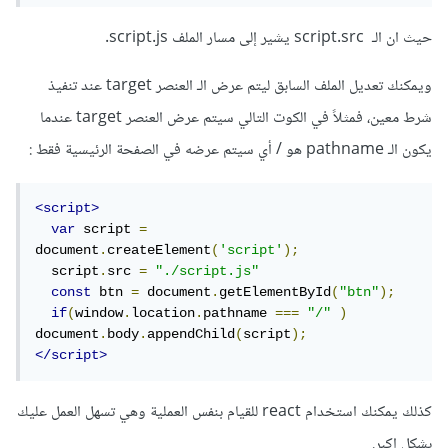
حيث ان الـ script.src يشير إلى مسار الملف script.js.
ويمكنك تعديل الملف السابق ليتم عرض الـ العنصر target عند تنفيذ
شرط معين، فمثلاً في الكوت التالي سيتم عرض العنصر target عندما
يكون الـ pathname هو / أي سيتم عرضه في الصفحة الرئيسية فقط
:
<script>
var
 script 
=
document
.
createElement
(
'script'
);
  script
.
src 
=
"./script.js"
const
 btn 
=
 document
.
getElementById
(
"btn"
);
if
(
window
.
location
.
pathname 
===
"/"
)
document
.
body
.
appendChild
(
script
);
</script>
كذلك يمكنك استخدام react للقيام بنفس العملية وهي تسهل العمل عليك
بشكل اكبر.