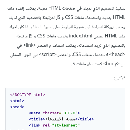
لتنفيذ التصميم الذي لديك في صفحات HTML معينة، يمكنك إنشاء ملف
HTML جديد واستدعاء ملفات CSS و JS المرتبطة بالتصميم الذي لديك
وحقن الهيكلة المرادة في شجرة الوثيقة. على سبيل المثال، إذا كان لديك
ملف HTML يسمى index.html ولديك ملفات CSS و JS مرتبطة
بالتصميم الذي تريد استدعائه، يمكنك استخدام العنصر <link> في
<head> لاستدعاء ملفات CSS، والعنصر <script> في الجزء السفلي
من <body> لاستدعاء ملفات JS.
فيكون:
<!DOCTYPE html>
<html>
<head>
<meta
charset
=
"UTF-8"
>
</title>
صفحة الاستدعاء
<title>
<link
rel
=
"stylesheet"