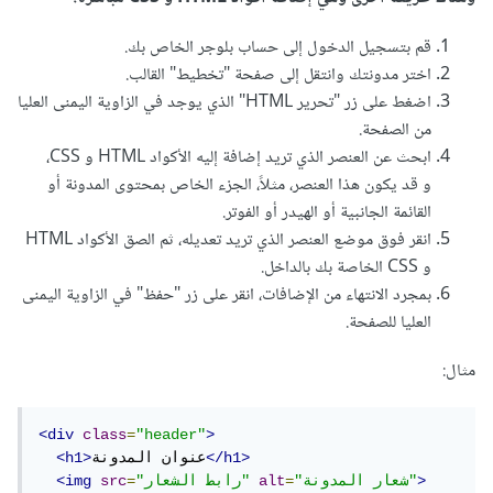
قم بتسجيل الدخول إلى حساب بلوجر الخاص بك.
اختر مدونتك وانتقل إلى صفحة "تخطيط" القالب.
اضغط على زر "تحرير HTML" الذي يوجد في الزاوية اليمنى العليا
من الصفحة.
ابحث عن العنصر الذي تريد إضافة إليه الأكواد HTML و CSS،
و قد يكون هذا العنصر، مثلاً، الجزء الخاص بمحتوى المدونة أو
القائمة الجانبية أو الهيدر أو الفوتر.
انقر فوق موضع العنصر الذي تريد تعديله، ثم الصق الأكواد HTML
و CSS الخاصة بك بالداخل.
بمجرد الانتهاء من الإضافات، انقر على زر "حفظ" في الزاوية اليمنى
العليا للصفحة.
مثال
:
<div
class
=
"header"
>
</h1>
عنوان المدونة
<h1>
>
"شعار المدونة"
=
alt
"رابط الشعار"
=
src
<img