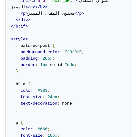
عنوان المقال 
>
"POST_URL"
=
href
<h2><a
</a></h2>
المميز
</p>
محتوى المقال المميز
<p>
</div>
</b:if>
<style>
.
featured-post 
{
background-color
:
#f9f9f9
;
padding
:
20px
;
border
:
1px
 solid 
#ddd
;
}
  h2 a 
{
color
:
#333
;
font-size
:
24px
;
text-decoration
:
 none
;
}
  p 
{
color
:
#666
;
font-size
:
16px
;