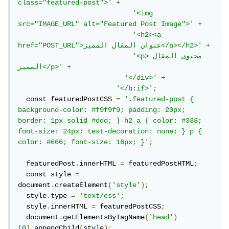
class="featured-post">'
+
'<img 
src="IMAGE_URL" alt="Featured Post Image">'
+
'<h2><a 
+
href="POST_URL">عنوان المقال المميز</a></h2>'
'<p>محتوى المقال 
+
المميز</p>'
'</div>'
+
'</b:if>'
;
const
 featuredPostCSS 
=
'.featured-post { 
background-color: #f9f9f9; padding: 20px; 
border: 1px solid #ddd; } h2 a { color: #333; 
font-size: 24px; text-decoration: none; } p { 
color: #666; font-size: 16px; }'
;
  featuredPost
.
innerHTML 
=
 featuredPostHTML
;
const
 style 
=
document
.
createElement
(
'style'
);
  style
.
type 
=
'text/css'
;
  style
.
innerHTML 
=
 featuredPostCSS
;
  document
.
getElementsByTagName
(
'head'
)
[
0
].
appendChild
(
style
);