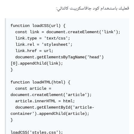
فعليك باستخدام كود جافاسكريبت كالتالي:
function loadCSS(url) {

  const link = document.createElement('link');

  link.type = 'text/css';

  link.rel = 'stylesheet';

  link.href = url;

  document.getElementsByTagName('head')
[0].appendChild(link);

}

function loadHTML(html) {

  const article = 
document.createElement('article');

  article.innerHTML = html;

  document.getElementById('article-
container').appendChild(article);

}

loadCSS('styles.css');
