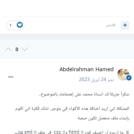
اقتباس
1
0
Abdelrahman Hamed
نشر
24 أبريل 2023
شكراً جزيلاً لك استاذ محمد على إهتمامك بالموضوع..
المشكلة اني اريد اضافة هذه الأكواد في بلوجر.. لذلك فكرة اني اقوم
بإنشاء ملف منفصل تكون صعبة
كل ما اريده ان اضيف كود الhtml والcss في ملف الxml لقالب