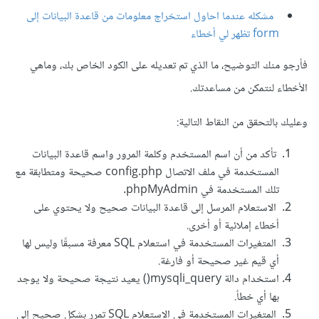
مشكله عندما احاول استخراج معلومات من قاعدة البيانات إلى
form تظهر لي أخطاء
فأرجو منك التوضيح، ما الذي تم تعديله على الكود الخاص بك، وماهي
الأخطاء لنتمكن من مساعدتك.
وعليك بالتحقق من النقاط التالية:
تأكد من أن اسم المستخدم وكلمة المرور واسم قاعدة البيانات
المستخدمة في ملف الاتصال config.php صحيحة ومتطابقة مع
تلك المستخدمة في phpMyAdmin.
الاستعلام المرسل إلى قاعدة البيانات صحيح ولا يحتوي على
أخطاء إملائية أو أخرى.
المتغيرات المستخدمة في استعلام SQL معرفة مسبقًا وليس لها
أي قيم غير صحيحة أو فارغة.
استخدام دالة mysqli_query() يعيد نتيجة صحيحة ولا يوجد
بها أي خطأ.
المتغيرات المستخدمة في الاستعلام SQL تمرر بشكل صحيح إلى