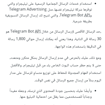
استخدام خدمات الرسائل الجماعية الرسمية على تيليجرام والتي
توفرها شركة تيليجرام نفسها، مثل Telegram Advertising
وTelegram Bot
API
، والتي تتيح لك إرسال الرسائل التسويقية
بطريقة شرعية.
,حد الرسائل الأقصى لإرسال الرسائل من خلال Telegram Bot
API
هو
30 رسالة في الثانية، وهذا يعني أنه يمكنك إرسال حوالي 1,800 رسالة
في الدقيقة باستخدام هذه الواجهة.
ومع ذلك، عليك بالحرص في عدم إرسال الرسائل بشكل متكرر ومتعدد،
حتى لا يتم حظر حساب البوت الخاص بك من قبل تيليجرام، والأفضل
استخدام المهام المجدولة للحفاظ على توزيع متساوٍ للرسائل على مدار
اليوم بدلاً من إرسال جميع الرسائل في نفس الوقت.
وأيضًا عليك بتحسين جودة المحتوى الذي ترسله، وجعله مفيداً
وجذاباً للمستخدمين، مما يقلل من احتمالية التبليغ عنها.