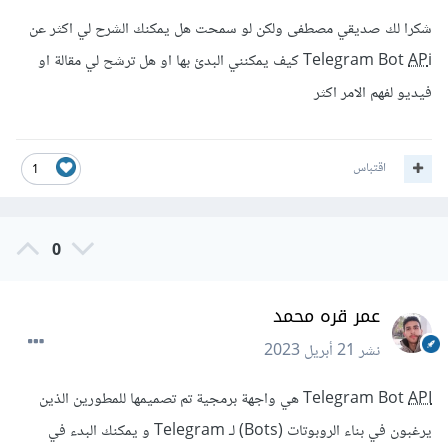
فترة قصيرة، والتأكد من الحصول على موافقة المستخدمين
قبل إرسال الرسائل.
شكرا لك صديقي مصطفى ولكن لو سمحت هل يمكنك الشرح لي اكثر عن
استخدام خدمات الرسائل الجماعية الرسمية على تيليجرام
AP
Telegram Bot
i كيف يمكنني البدئ بها او هل ترشح لي مقالة او
والتي توفرها شركة تيليجرام نفسها، مثل Telegram
فيديو لفهم الامر اكثر
Advertising وTelegram Bot
API
، والتي تتيح لك
إرسال الرسائل التسويقية بطريقة شرعية.
اقتباس
,حد الرسائل الأقصى لإرسال الرسائل من خلال Telegram Bot
1
API
هو 30 رسالة في الثانية، وهذا يعني أنه يمكنك إرسال حوالي
1,800 رسالة في الدقيقة باستخدام هذه الواجهة.
0
ومع ذلك، عليك بالحرص في عدم إرسال الرسائل بشكل متكرر
عمر قره محمد
ومتعدد، حتى لا يتم حظر حساب البوت الخاص بك من قبل
تيليجرام، والأفضل استخدام المهام المجدولة للحفاظ على توزيع
نشر
21 أبريل 2023
متساوٍ للرسائل على مدار اليوم بدلاً من إرسال جميع الرسائل في
API
Telegram Bot
هي واجهة برمجية تم تصميمها للمطورين الذين
نفس الوقت.
يرغبون في بناء الروبوتات (Bots) لـ Telegram و يمكنك البدء في