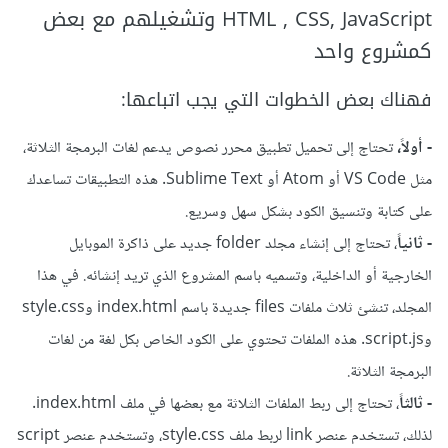
HTML , CSS, JavaScript وتشغيلهم مع بعض
كمشروع واحد
فهناك بعض الخطوات التي يجب اتباعها:
- أولاً،
تحتاج إلى تحميل تطبيق محرر نصوص يدعم لغات البرمجة الثلاثة،
مثل VS Code أو Atom أو Sublime Text. هذه التطبيقات تساعدك
على كتابة وتنسيق الكود بشكل سهل وسريع.
- ثانياً
، تحتاج إلى إنشاء مجلد folder جديد على ذاكرة الموبايل
الخارجية أو الداخلية، وتسميه باسم المشروع الذي تريد إنشائه. في هذا
المجلد، تنشئ ثلاث ملفات files جديدة باسم index.html وstyle.css
وscript.js. هذه الملفات تحتوي على الكود الخاص بكل لغة من لغات
البرمجة الثلاثة.
- ثالثاً
، تحتاج إلى ربط الملفات الثلاثة مع بعضها في ملف index.html.
لذلك، تستخدم عنصر link لربط ملف style.css، وتستخدم عنصر script