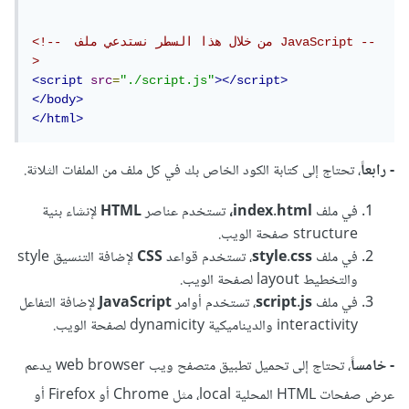
<!--  من خلال هذا السطر نستدعي ملف JavaScript --
>
<script
src
=
"./script.js"
></script>
</body>
</html>
- رابعاً
، تحتاج إلى كتابة الكود الخاص بك في كل ملف من الملفات الثلاثة.
في ملف
index.html،
تستخدم عناصر
HTML
لإنشاء بنية
structure صفحة الويب.
في ملف
style.css
، تستخدم قواعد
CSS
لإضافة التنسيق style
والتخطيط layout لصفحة الويب.
في ملف
script.js
، تستخدم أوامر
JavaScript
لإضافة التفاعل
interactivity والديناميكية dynamicity لصفحة الويب.
- خامساً
، تحتاج إلى تحميل تطبيق متصفح ويب web browser يدعم
عرض صفحات HTML المحلية local، مثل Chrome أو Firefox أو