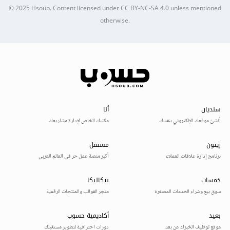
© 2025
Hsoub
.
Content licensed under
CC BY-NC-SA 4.0
unless mentioned
otherwise.