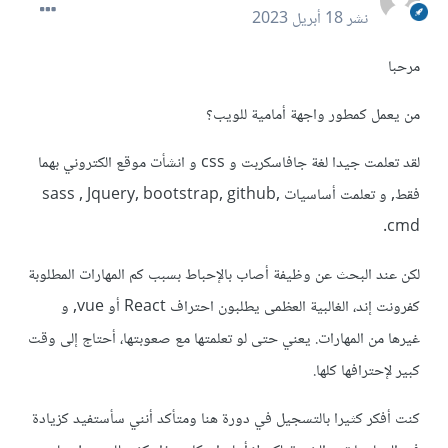
نشر
18 أبريل 2023
مرحبا
من يعمل كمطور واجهة أمامية للويب؟
لقد تعلمت جيدا لغة جافاسكربت و css و انشأت موقع الكتروني بهما
فقط, و تعلمت أساسيات sass , Jquery, bootstrap, github,
cmd.
لكن عند البحث عن وظيفة أصاب بالإحباط بسبب كم المهارات المطلوبة
كفرونت إند، الغالبية العظمى يطلبون احتراف React أو vue, و
غيرها من المهارات. يعني حتى لو تعلمتها مع صعوبتها، أحتاج إلى وقت
كبير لإحترافها كلها.
كنت أفكر كثيرا بالتسجيل في دورة هنا ومتأكد أنني سأستفيد كزيادة