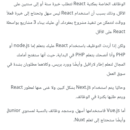
الوظائف الخاصة بمكتبة React تتطلب خبرة سنة أو إلى سنتين على
الأقل، وذلك بسبب أن استخدام React ليس سهل وتحتاج إلى خبرة فعلاً
ووقت لتتمكن من تنفيذ مشروع بمفردك، أي عليك ببناء 3 مشاريع بواسطة
React على الأقل.
ولكن إذا أردت التوظيف باستخدام React عليك بتعلم إما node.js أو
PHP وأنا أنصحك بتعلم PHP في البداية، حيث أنها ستفتح أمامك
المجال لتعلم إطار لارافيل وأيضًا وورد بريس، وكلاهما مطلوبان بشدة في
سوق العمل.
وحاليًا يتم استخدام Next.js بشكل كبير، ولا غنى عنها لمطور React
ويتم طلبها بكثرة في الوظائف.
أما Vue.js فاستخدامها أسهل، وستجد وظائف بالنسبة لمستوى Junior،
وأيضًا ستحتاج إلى تعلم Nuxt.