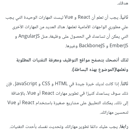
هدفك.
ثانياً
، يجب أن تعلم أن React و Vue ليست المهارات الوحيدة التي يجب
علي مطوري الواجهات الأمامية تعلمها. هناك العديد من المهارات الأخرى
التي يمكن أن تساعدك في الحصول على وظيفة، مثل AngularJS و
EmberJS و BackboneJS وغيرها.
لذلك أنصحك بتصفح مواقع التوظيف ومعرفة التقنيات المطلوبة
وتعلمها(الموضوع بهذه البساطة).
ثالثاً
، إذا كانت لديك خبرة جيدة في HTML و CSS و JavaScript ، فإن
ذلك سوف يساعدك كثيرًا في تطوير مهارات React أو Vue. بالإضافة
إلى ذلك، يمكنك التطبيق على مشاريع صغيرة باستخدام React أو Vue
لتحسين مهاراتك.
رابعًا
، يجب عليك دائمًا تطوير مهاراتك وتحديث نفسك بأحدث التقنيات.