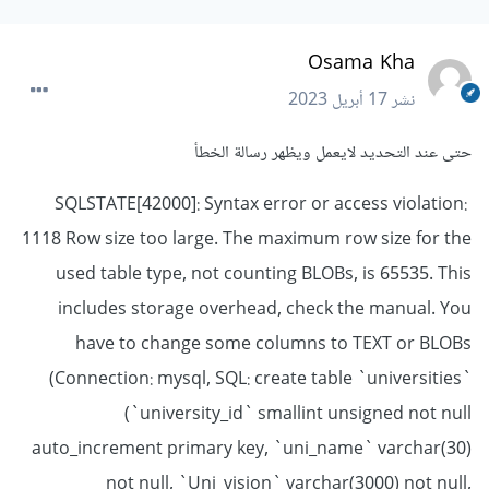
Osama Kha
نشر
17 أبريل 2023
حتى عند التحديد لايعمل ويظهر رسالة الخطأ
SQLSTATE[42000]: Syntax error or access violation:
1118 Row size too large. The maximum row size for the
used table type, not counting BLOBs, is 65535. This
includes storage overhead, check the manual. You
have to change some columns to TEXT or BLOBs
(Connection: mysql, SQL: create table `universities`
(`university_id` smallint unsigned not null
auto_increment primary key, `uni_name` varchar(30)
not null, `Uni_vision` varchar(3000) not null,