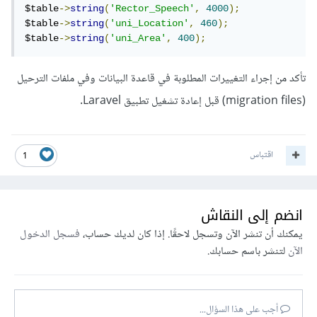
$table
->
string
(
'Rector_Speech'
,
4000
);
$table
->
string
(
'uni_Location'
,
460
);
$table
->
string
(
'uni_Area'
,
400
);
تأكد من إجراء التغييرات المطلوبة في قاعدة البيانات وفي ملفات الترحيل
(migration files) قبل إعادة تشغيل تطبيق Laravel.
اقتباس
1
انضم إلى النقاش
يمكنك أن تنشر الآن وتسجل لاحقًا. إذا كان لديك حساب،
فسجل الدخول
الآن
لتنشر باسم حسابك.
أجب على هذا السؤال...