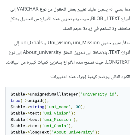
مما يعني أنه يتعين عليك تغيير بعض الحقول من نوع VARCHAR إلى
أنواع TEXT أو BLOB، حيث يتم تخزين هذه الأنواع من الحقول بشكل
مختلف ولا تساهم في زيادة حجم الصف.
مثلاً، تغيير حقول Uni_vision، uni_Mission و uni_Goals إلى
أنواع TEXT، بالإضافة إلى تحويل الحقل About_university إلى نوع
LONGTEXT، حيث تسمح هذه الأنواع بتخزين كميات كبيرة من البيانات.
الكود التالي يوضح كيفية إجراء هذه التغييرات:
$table
->
unsignedSmalllnteger
(
'university_id'
,
true
)->
unigid
();
$table
->
string
(
'uni_name'
,
30
);
$table
->
text
(
'Uni_vision'
);
$table
->
text
(
'uni_Mission'
);
$table
->
text
(
'uni_Goals'
);
$table
->
longText
(
'About_university'
);