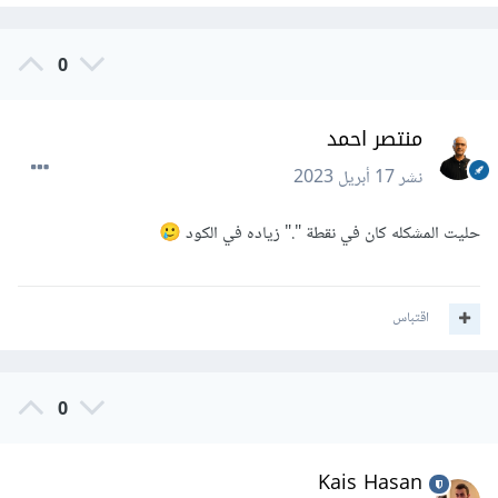
0
منتصر احمد
نشر
17 أبريل 2023
حليت المشكله كان في نقطة "." زياده في الكود
🥲
اقتباس
0
Kais Hasan