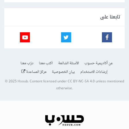
تابعنا على
عن أكاديمية حسوب
الأسئلة الشائعة
اكتب معنا
درّب معنا
إرشادات الاستخدام
بيان الخصوصية
مركز المساعدة
© 2025
Hsoub
.
Content licensed under
CC BY-NC-SA 4.0
unless mentioned
otherwise.