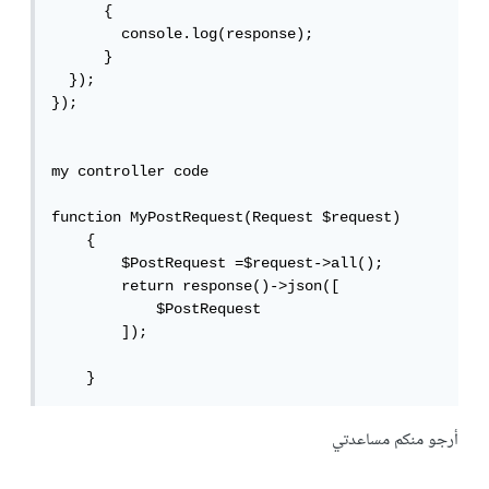
      {

        console.log(response);

      }

  });

});

my controller code

function MyPostRequest(Request $request)

    {

        $PostRequest =$request->all();

        return response()->json([

            $PostRequest

        ]);

    }
أرجو منكم مساعدتي