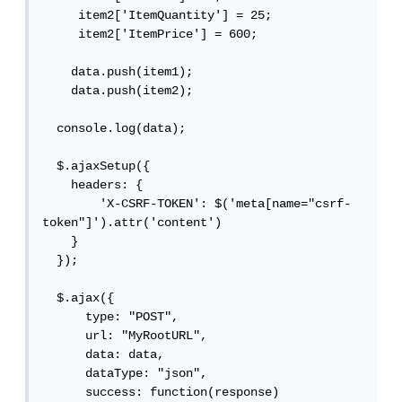
     item2['ItemQuantity'] = 25;

     item2['ItemPrice'] = 600;

    data.push(item1);

    data.push(item2);

  console.log(data);

  $.ajaxSetup({

    headers: {

        'X-CSRF-TOKEN': $('meta[name="csrf-
token"]').attr('content')

    }

  });

  $.ajax({

      type: "POST",

      url: "MyRootURL",

      data: data,

      dataType: "json",

      success: function(response)
