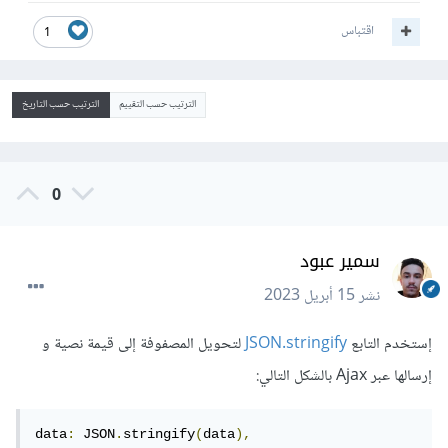
اقتباس
1
الترتيب حسب التقييم
الترتيب حسب التاريخ
0
سمير عبود
نشر
15 أبريل 2023
إستخدم التابع
JSON.stringify
لتحويل المصفوفة إلى قيمة نصية و
إرسالها عبر Ajax بالشكل التالي:
data
:
 JSON
.
stringify
(
data
),