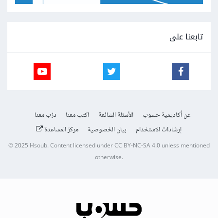
تابعنا على
عن أكاديمية حسوب
الأسئلة الشائعة
اكتب معنا
درّب معنا
إرشادات الاستخدام
بيان الخصوصية
مركز المساعدة
© 2025
Hsoub
.
Content licensed under
CC BY-NC-SA 4.0
unless mentioned
otherwise.