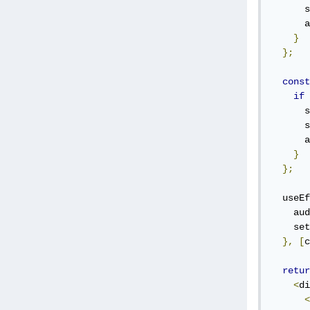
      s
      a
}
};
const
if
      s
      s
      a
}
};
  useEf
    aud
    set
},
[
c
retur
<
di
<