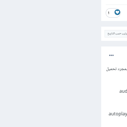
1
ترتيب حسب التاريخ
 هذا السلوك عن طريق إضافة بعض الشروط والدوال لتعيين حالة التشغيل (playing state) بمجرد تحميل
ة useEffect و setAudio, حيث تُحدث الدالة setAudio حالة audio
تعيين حالة التشغيل (playing state) بشكل تلقائي بعد تحميل الملف الصوتي الجديد، يمكن إضافة المعلمة autoplay