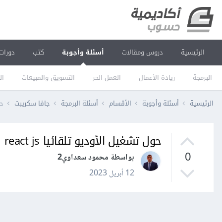
الرئيسية
دروس ومقالات
أسئلة وأجوبة
كتب
دورات
البرمجة
ريادة الأعمال
العمل الحر
التسويق والمبيعات
ال
الرئيسية
أسئلة وأجوبة
الأقسام
أسئلة البرمجة
جافا سكريبت
حو
حول تشغيل الأوديو تلقائيا react js
0
بواسطة محمود سعداوي2
12 أبريل 2023