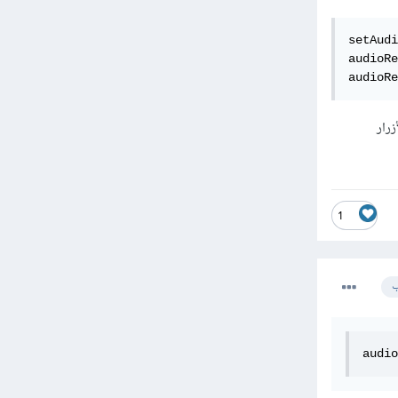
setAudi
audioRe
audioRe
لأزرار
1
ب
audio