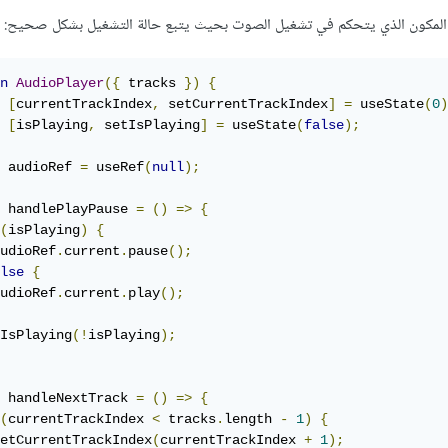
ب المكون الذي يتحكم في تشغيل الصوت بحيث يتبع حالة التشغيل بشكل صحيح:
n
AudioPlayer
({
 tracks 
})
{
[
currentTrackIndex
,
 setCurrentTrackIndex
]
=
 useState
(
0
)
[
isPlaying
,
 setIsPlaying
]
=
 useState
(
false
);
 audioRef 
=
 useRef
(
null
);
 handlePlayPause 
=
()
=>
{
(
isPlaying
)
{
udioRef
.
current
.
pause
();
lse
{
udioRef
.
current
.
play
();
IsPlaying
(!
isPlaying
);
 handleNextTrack 
=
()
=>
{
(
currentTrackIndex 
<
 tracks
.
length 
-
1
)
{
etCurrentTrackIndex
(
currentTrackIndex 
+
1
);