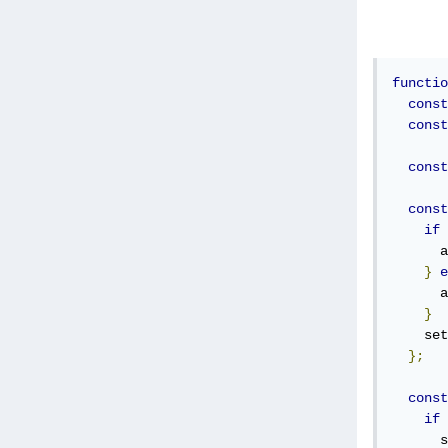
functio
const
const
const
const
if
      a
}
e
      a
}
    set
};
const
if
      s