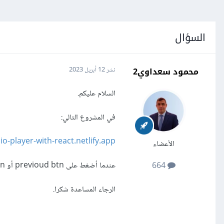
السؤال
محمود سعداوي2
نشر
12 أبريل 2023
السلام عليكم.
في المشروع التالي:
io-player-with-react.netlify.app/
الأعضاء
عندما أضغط على previoud btn أو next btn (في حالة الموسيقى شغالة) الموسيقى لاتعمل إلا بعد النقر على زر التشغيل.
664
الرجاء المساعدة شكرا.