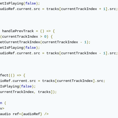
etIsPlaying
(
false
);
udioRef
.
current
.
src 
=
 tracks
[
currentTrackIndex 
+
1
].
src
;
 handlePrevTrack 
=
()
=>
{
(
currentTrackIndex 
>
0
)
{
etCurrentTrackIndex
(
currentTrackIndex 
-
1
);
etIsPlaying
(
false
);
udioRef
.
current
.
src 
=
 tracks
[
currentTrackIndex 
-
1
].
src
;
fect
(()
=>
{
ioRef
.
current
.
src 
=
 tracks
[
currentTrackIndex
].
src
;
IsPlaying
(
false
);
urrentTrackIndex
,
 tracks
]);
n
(
v
>
audio ref
={
audioRef
}
/>