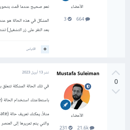
الأعضاء
نعم صحيح عندما قمت بتحويل
3
664
المشكل في هذه الحالة هو عندم
بعد النقر على زر التشغيل) تشت
اقتباس
Mustafa Suleiman
نشر
13 أبريل 2023
0
في تلك الحالة المشكلة تتعلق بحالة التشغيل (laying state
باستطاعتك استخدام الحالة (state) في React لتتبع حالة التشغيل (playing state) وتحديثها عند الحاجة.
الأعضاء
والتي يتم تمريرها إلى العنصر المسؤول عن تش
231
21.6k