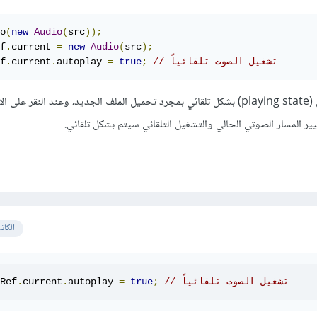
o
(
new
Audio
(
src
));
f
.
current 
=
new
Audio
(
src
);
// تشغيل الصوت تلقائياً
;
true
=
autoplay 
.
current
.
f
وبذلك يتم ضبط حالة التشغيل (playing state) بشكل تلقائي بمجرد تحميل الملف الجديد، وعند النقر على ا
الكات
// تشغيل الصوت تلقائياً
;
true
=
autoplay 
.
current
.
Ref