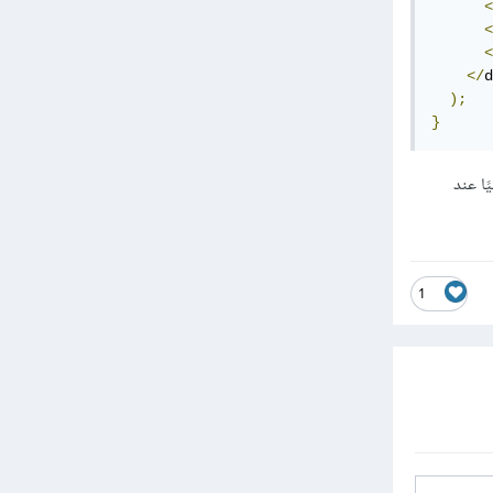
<
<
<
</
d
);
}
قائيًا عند
1