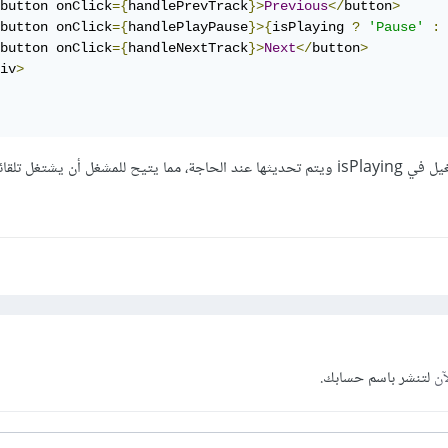
button onClick
={
handlePrevTrack
}>
Previous
</
button
>
button onClick
={
handlePlayPause
}>{
isPlaying 
?
'Pause'
:
button onClick
={
handleNextTrack
}>
Next
</
button
>
iv
>
في المثال، يتم تتبع حالة التشغيل في isPlaying ويتم تحديثها عند الحاجة، مما يتيح للمشغل أن يشتغل تل
آن
لتنشر باسم حسابك.