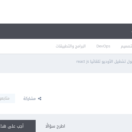
تصميم
DevOps
البرامج والتطبيقات
ل تشغيل الأوديو تلقائيا react js
متابعو
مشاركة
اطرح سؤالًا
أجب على هذا 