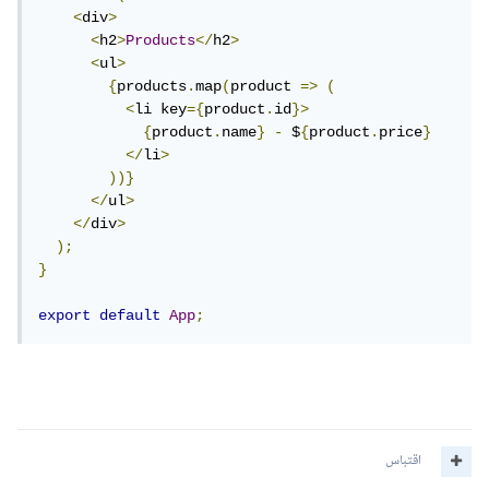
<
div
>
<
h2
>
Products
</
h2
>
<
ul
>
{
products
.
map
(
product 
=>
(
<
li key
={
product
.
id
}>
{
product
.
name
}
-
 $
{
product
.
price
}
</
li
>
))}
</
ul
>
</
div
>
);
}
export
default
App
;
اقتباس