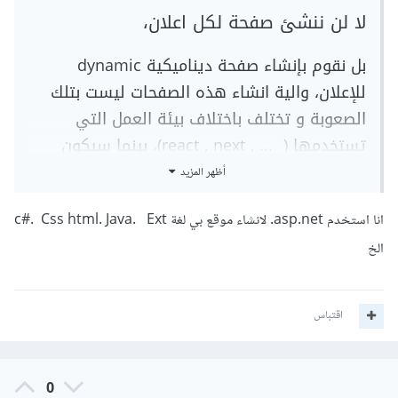
لا لن ننشئ صفحة لكل اعلان،
بل نقوم بإنشاء صفحة ديناميكية dynamic
للإعلان، والية انشاء هذه الصفحات ليست بتلك
الصعوبة و تختلف باختلاف بيئة العمل التي
تستخدمها ( ... , react , next)، بينما سيكون
صعبة جداً باستخدام css و html و js العاديين.
أظهر المزيد
لإنشاء صفحات ديناميكية في React مثلاً، يمكنك
انا استخدم asp.net. لانشاء موقع بي لغة c#. Css html. Java. Ext
استخدام المكتبة React Router2. حيث يمكنك
الخ
تعريف مسارات ديناميكية باستخدام المعاملات
في عنوان الـ URL. على سبيل المثال، يمكنك
اقتباس
تعريف مسار مثل
example.com/ads/:adId حيث adId هو معامل
يمكن استخدامه لاسترداد البيانات لمستخدم محدد
0