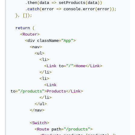
.
then
(
data 
=>
 setProducts
(
data
))
.
catch
(
error 
=>
 console
.
error
(
error
));
},
[]);
return
(
<
Router
>
<
div className
=
"App"
>
<
nav
>
<
ul
>
<
li
>
<
Link
 to
=
"/"
>
Home
</
Link
>
</
li
>
<
li
>
<
Link
to
=
"/products"
>
Products
</
Link
>
</
li
>
</
ul
>
</
nav
>
<
Switch
>
<
Route
 path
=
"/products"
>