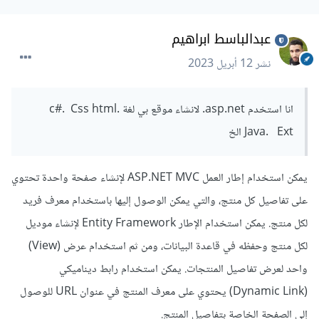
(عبر إرسال طلب إلى السيرفر يحتوي على هذا
المعامل).
عبدالباسط ابراهيم
وبعد الحصول على معلومات الاعلان نقوم بعرض
نشر
12 أبريل 2023
هذه المعلومات في الصفحة.
انا استخدم asp.net. لانشاء موقع بي لغة c#. Css html.
بعد قول هذا فقد ننشئ صفحة لكل اعلان إذا كان
عدد الاعلانات قليل، وإذا كانت تختلف عن بعضها
Java. Ext الخ
البعض،
يمكن استخدام إطار العمل ASP.NET MVC لإنشاء صفحة واحدة تحتوي
قد اتمكن من مساعدتك بشكل اكبر إذا قمت
على تفاصيل كل منتج، والتي يمكن الوصول إليها باستخدام معرف فريد
بمشاركة بيئة العمل التي تستخدمها.
لكل منتج. يمكن استخدام الإطار Entity Framework لإنشاء موديل
لكل منتج وحفظه في قاعدة البيانات، ومن ثم استخدام عرض (View)
واحد لعرض تفاصيل المنتجات. يمكن استخدام رابط ديناميكي
(Dynamic Link) يحتوي على معرف المنتج في عنوان URL للوصول
إلى الصفحة الخاصة بتفاصيل المنتج.