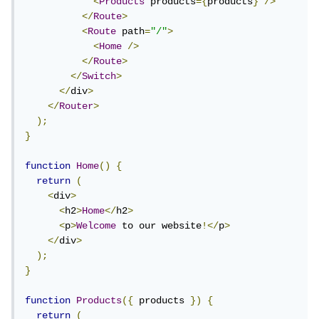
<
Products
 products
={
products
}
/>
</
Route
>
<
Route
 path
=
"/"
>
<
Home
/>
</
Route
>
</
Switch
>
</
div
>
</
Router
>
);
}
function
Home
()
{
return
(
<
div
>
<
h2
>
Home
</
h2
>
<
p
>
Welcome
 to our website
!</
p
>
</
div
>
);
}
function
Products
({
 products 
})
{
return
(