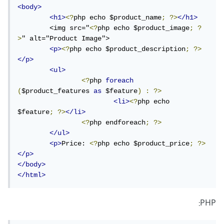
<body>
<h1>
<?
php echo $product_name
;
?>
</h1>
	<img src="
<?
php echo $product_image
;
?
>
" alt="Product Image">

<p>
<?
php echo $product_description
;
?>
</p>
<ul>
<?
php 
foreach
(
$product_features 
as
 $feature
)
:
?>
<li>
<?
php echo 
$feature
;
?>
</li>
<?
php endforeach
;
?>
</ul>
<p>
Price: 
<?
php echo $product_price
;
?>
</p>
</body>
</html>
PHP: