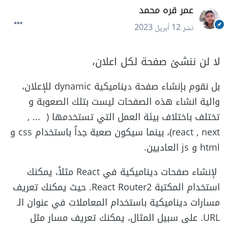
عمر قره محمد
نشر
12 أبريل 2023
لا لن ننشئ صفحة لكل اعلان،
بل نقوم بإنشاء صفحة ديناميكية dynamic للإعلان،
والية انشاء هذه الصفحات ليست بتلك الصعوبة و
تختلف باختلاف بيئة العمل التي تستخدمها ( ... ,
react , next)، بينما سيكون صعبة جداً باستخدام css و
html و js العاديين.
لإنشاء صفحات ديناميكية في React مثلاً، يمكنك
استخدام المكتبة React Router2. حيث يمكنك تعريف
مسارات ديناميكية باستخدام المعاملات في عنوان الـ
URL. على سبيل المثال، يمكنك تعريف مسار مثل