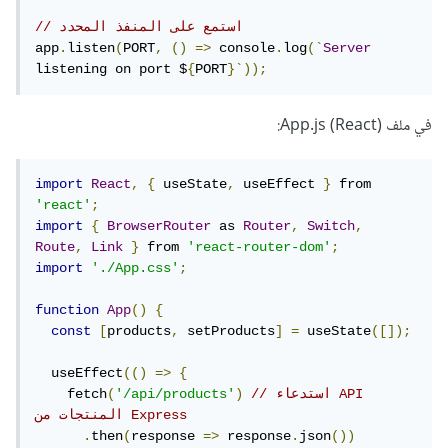
// استمع على المنفذ المحدد
app
.
listen
(
PORT
,
()
=>
 console
.
log
(`
Server
listening on port $
{
PORT
}`));
في ملف App.js (React):
import
React
,
{
 useState
,
 useEffect 
}
 from 
'react'
;
import
{
BrowserRouter
 as 
Router
,
Switch
,
Route
,
Link
}
 from 
'react-router-dom'
;
import
'./App.css'
;
function
App
()
{
const
[
products
,
 setProducts
]
=
 useState
([]);
  useEffect
(()
=>
{
// استدعاء API 
)
'/api/products'
(
    fetch
المنتجات من Express
.
then
(
response 
=>
 response
.
json
())