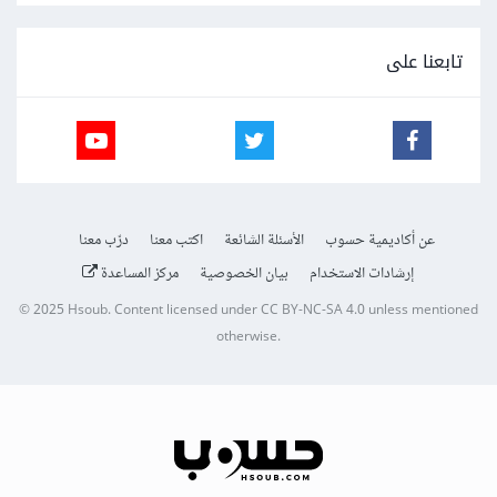
تابعنا على
عن أكاديمية حسوب
الأسئلة الشائعة
اكتب معنا
درّب معنا
إرشادات الاستخدام
بيان الخصوصية
مركز المساعدة
© 2025
Hsoub
.
Content licensed under
CC BY-NC-SA 4.0
unless mentioned
otherwise.