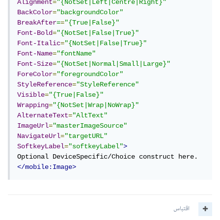
Alignment
=
"{NotSet|Left|Centre|Right}"
BackColor
=
"backgroundColor"
BreakAfter
=
=
"{True|False}"
Font-Bold
=
"{NotSet|False|True}"
Font-Italic
=
"{NotSet|False|True}"
Font-Name
=
"fontName"
Font-Size
=
"{NotSet|Normal|Small|Large}"
ForeColor
=
"foregroundColor"
StyleReference
=
"StyleReference"
Visible
=
"{True|False}"
Wrapping
=
"{NotSet|Wrap|NoWrap}"
AlternateText
=
"AltText"
ImageUrl
=
"masterImageSource"
NavigateUrl
=
"targetURL"
SoftkeyLabel
=
"softkeyLabel"
>
</mobile:Image>
اقتباس