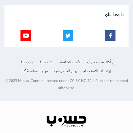
تابعنا على
عن أكاديمية حسوب
الأسئلة الشائعة
اكتب معنا
درّب معنا
إرشادات الاستخدام
بيان الخصوصية
مركز المساعدة
© 2025
Hsoub
.
Content licensed under
CC BY-NC-SA 4.0
unless mentioned
otherwise.