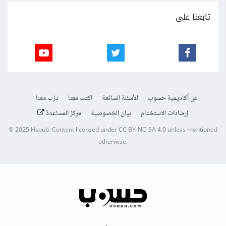
تابعنا على
عن أكاديمية حسوب
الأسئلة الشائعة
اكتب معنا
درّب معنا
إرشادات الاستخدام
بيان الخصوصية
مركز المساعدة
© 2025
Hsoub
.
Content licensed under
CC BY-NC-SA 4.0
unless mentioned
otherwise.