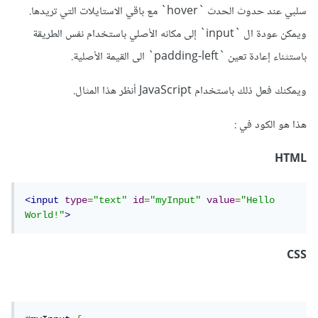
سلبي عند حدوث الحدث `hover` مع باقي الاستايلات التي تريدها.
ويمكن عودة ال `input` إلى مكانه الأصلي باستخدام نفس الطريقة
باستثناء إعادة تعين `padding-left` الى القيمة الأصلية.
ويمكنك فعل ذلك باستخدام JavaScript أنظر هذا المثال.
هذا هو الكود في :
HTML
<input
type
=
"text"
id
=
"myInput"
value
=
"Hello 
World!"
>
CSS