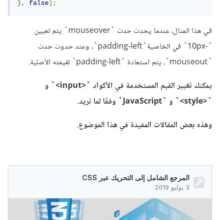
},
false
);
في هذا المثال، عندما يحدث حدث `mouseover` يتم تعيين
`-10px` في الخاصية`padding-left`. وعند حدوث حدث
`mouseout`، يتم استعادة `padding-left` لقيمته الأصلية.
يمكنك تغيير القيم المستخدمة في الأكواد `<input>` و
`<style>` و `JavaScript` وفقًا لما تريد.
وهذه بعض المقالات المفيدة في هذا الموضوع.