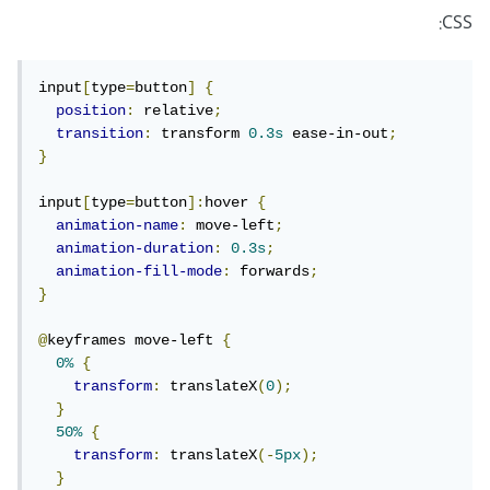
CSS:
input
[
type
=
button
]
{
position
:
 relative
;
transition
:
 transform 
0.3s
 ease-in-out
;
}
input
[
type
=
button
]:
hover 
{
animation-name
:
 move-left
;
animation-duration
:
0.3s
;
animation-fill-mode
:
 forwards
;
}
@
keyframes move-left 
{
0%
{
transform
:
 translateX
(
0
);
}
50%
{
transform
:
 translateX
(-
5px
);
}