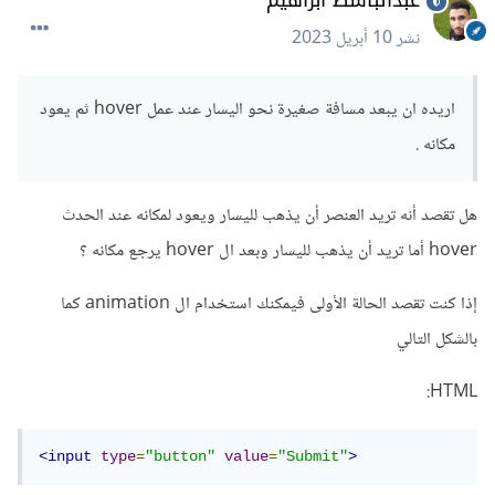
عبدالباسط ابراهيم
نشر
10 أبريل 2023
اريده ان يبعد مسافة صغيرة نحو اليسار عند عمل hover ثم يعود
مكانه .
هل تقصد أنه تريد العنصر أن يذهب لليسار ويعود لمكانه عند الحدث
hover أما تريد أن يذهب لليسار وبعد ال hover يرجع مكانه ؟
إذا كنت تقصد الحالة الأولى فيمكنك استخدام ال animation كما
بالشكل التالي
HTML:
<input
type
=
"button"
value
=
"Submit"
>