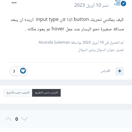
نشر
10 أبريل 2023
كيف يمكنني تحريك button اإذا كان input type اريده ان يبعد
مسافة صغيرة نحو اليسار عند عمل hover ثم يعود مكانه .
تم التعديل في
10 أبريل 2023
بواسطة Mustafa Suleiman
تعديل عنوان السؤال ونص السؤال
اقتباس
3
الترتيب حسب التقييم
الترتيب حسب التاريخ
0