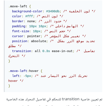
.
move-left 
{
/* لون الخلفية */
;
#3498db
:
background-color
/* لون النص */
;
#fff
:
color
/* حدود الزر */
;
 none
:
border
/* الهامش داخلي */
;
16px
10px
:
padding
/* حجم النص */
;
18px
:
font-size
/* تغيير شكل المؤشر */
;
 pointer
:
cursor
/* تحديد موقع الزر بشكل 
;
 absolute
:
position
مطلق */
/* تفاصيل 
;
 ease-in-out
0.3s
 all 
:
transition
التحرك */
}
.
move-left
:
hover 
{
/* تحريك الزر نحو اليسار عند 
;
5px
-
:
left
hover */
}
تم تعيين خاصية transition للتحكم في تفاصيل التحرك. هذه الخاصية