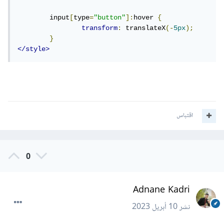
	input
[
type
=
"button"
]:
hover 
{
transform
:
 translateX
(-
5px
);
}
</style>
اقتباس
0
Adnane Kadri
نشر
10 أبريل 2023