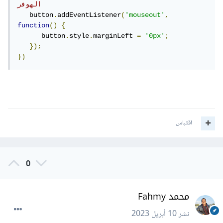
الهوفر
   button
.
addEventListener
(
'mouseout'
,
function
()
{
      button
.
style
.
marginLeft 
=
'0px'
;
});
})
اقتباس
0
محمد Fahmy
نشر
10 أبريل 2023