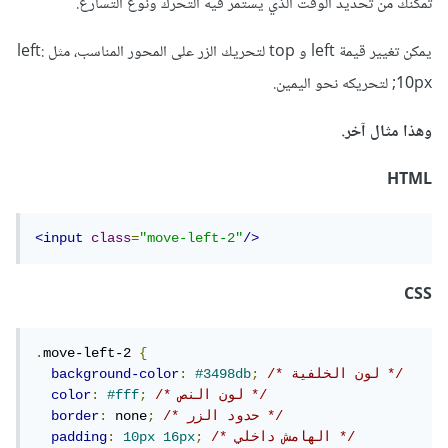
تمكنك من تحديد الوقت الذي يستمر فيه التحرك ونوع التسارع.
يمكن تغيير قيمة left و top لتحريك الزر على المحور المناسب، مثل left:
10px; لتحريكه نحو اليمين.
وهذا مثال آخر.
HTML
<input
class
=
"move-left-2"
/>
CSS
.
move-left-2 
{
/* لون الخلفية */
;
#3498db
:
background-color
/* لون النص */
;
#fff
:
color
/* حدود الزر */
;
 none
:
border
/* الهامش داخلي */
;
16px
10px
:
padding