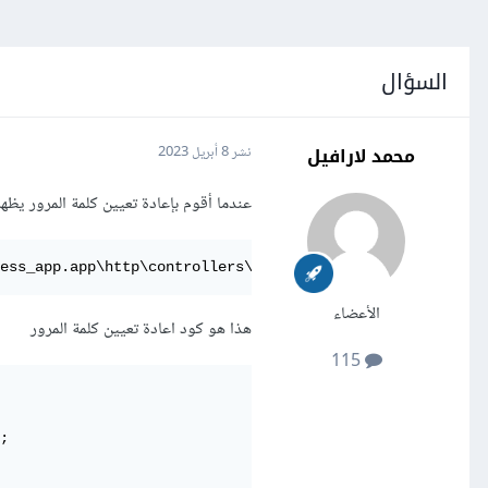
السؤال
محمد لارافيل
نشر
8 أبريل 2023
عندما أقوم بإعادة تعيين كلمة المرور يظهر
ess_app.app\http\controllers\auth\user' doesn't exist La
الأعضاء
هذا هو كود اعادة تعيين كلمة المرور
115
;
