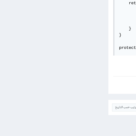
    ret
       
       
       
    }

}

protect
ترتيب حسب التاريخ