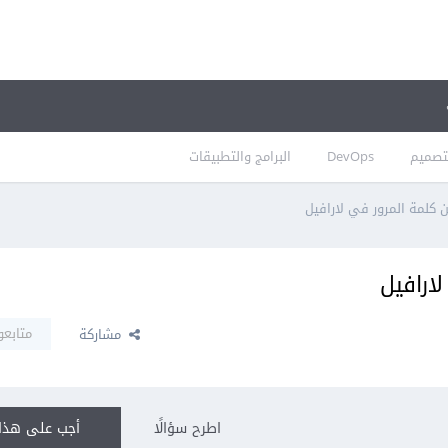
تصميم
DevOps
البرامج والتطبيقات
 كلمة المرور في لارافيل
ارافيل
متابعو
مشاركة
اطرح سؤالًا
أجب على هذا 