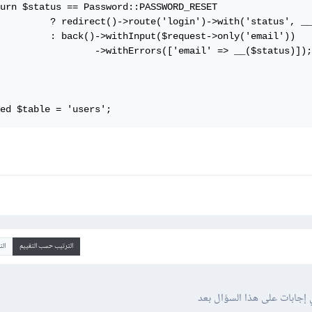
urn $status == Password::PASSWORD_RESET

         ? redirect()->route('login')->with('status', __
         : back()->withInput($request->only('email'))

                 ->withErrors(['email' => __($status)]);

ed $table = 'users'; 
الترتيب حسب التقييم
ال
 إجابات على هذا السؤال بعد