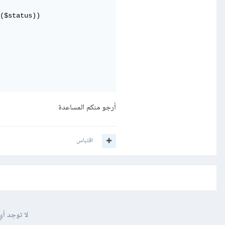
($status))

أرجو منكم المساعدة
اقتباس
لا توجد أي