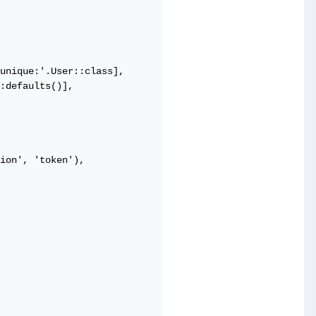
unique:'.User::class],

:defaults()],

ion', 'token'),
