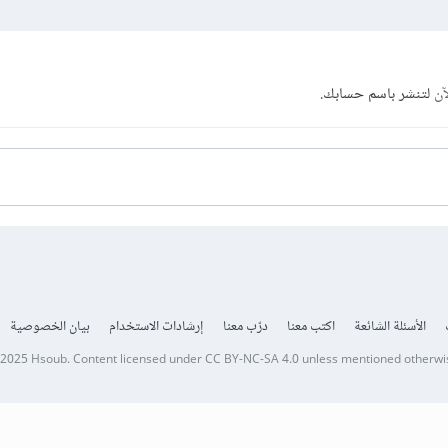
آن
لتنشر باسم حسابك.
الأسئلة الشائعة
اكتب معنا
درّب معنا
إرشادات الاستخدام
بيان الخصوصية
 2025
Hsoub
.
Content licensed under
CC BY-NC-SA 4.0
unless mentioned otherwi