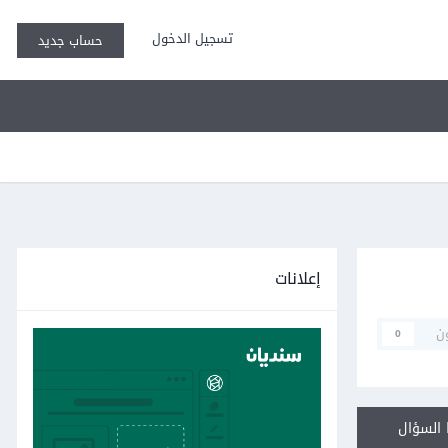
تسجيل الدخول
حساب جديد
إعلانات
ن
0
السؤال