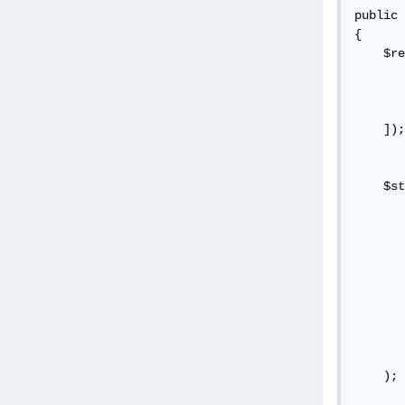
public 
{

    $re
       
       
       
    ]);

    $st
       
       
       
       
       
       
       
       
    );
