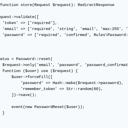
function store(Request $request): RedirectResponse

quest->validate([

 'token' => ['required'],

 'email' => ['required', 'string', 'email', 'max:255', '
 'password' => ['required', 'confirmed', Rules\Password:
atus = Password::reset(

 $request->only('email', 'password', 'password_confirmat
 function ($user) use ($request) {

     $user->forceFill([

         'password' => Hash::make($request->password),

         'remember_token' => Str::random(60),

     ])->save();

     event(new PasswordReset($user));

 }
