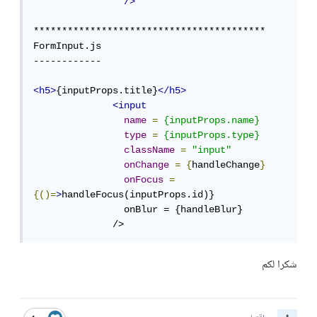
/>
*****************************************

FormInput.js

------------

<h5>
{inputProps.title}
</h5>
<input
name
=
{inputProps.name}
type
=
{inputProps.type}
className
=
"input"
onChange
=
{
handleChange
}
onFocus
=
{()=
>
handleFocus(inputProps.id)}

                onBlur = {handleBlur}

              />
شكرا لكم