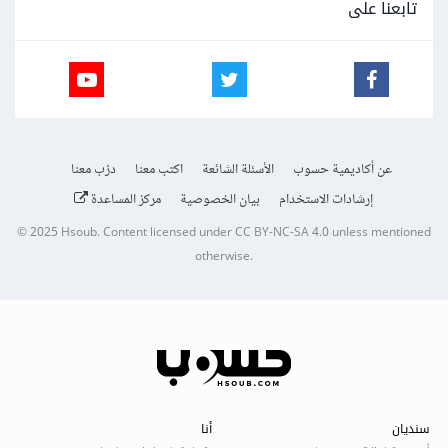
تابعنا على
عن أكاديمية حسوب
الأسئلة الشائعة
اكتب معنا
درّب معنا
إرشادات الاستخدام
بيان الخصوصية
مركز المساعدة
© 2025
Hsoub
.
Content licensed under
CC BY-NC-SA 4.0
unless mentioned
otherwise.