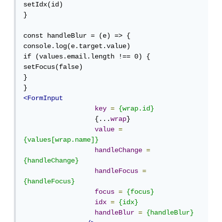
setIdx(id)

}

const handleBlur = (e) => {

console.log(e.target.value)

if (values.email.length !== 0) {

setFocus(false)

}

<FormInput
key
=
{wrap.id}
                  {...
wrap
}

value
=
{values[wrap.name]}
handleChange
=
{handleChange}
handleFocus
=
{handleFocus}
focus
=
{focus}
idx
=
{idx}
handleBlur
=
{handleBlur}