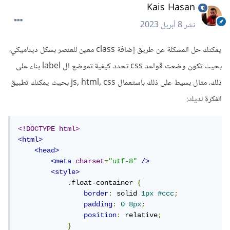
Kais Hasan
نشر
8 أبريل 2023
يمكنك حل المشكلة عن طريق إضافة class معين للعنصر بشكل ديناميكي،
بحيث تكون وضعت قواعد css تحدد كيفية تموضع ال label بناء على
ذلك، مثال بسيط على ذلك باستعمال js, html, css بحيث يمكنك تطبيق
الفكرة لديك:
<!DOCTYPE html>
<html>
<head>
<meta
charset
=
"utf-8"
/>
<style>
.
float-container 
{
border
:
 solid 
1px
#ccc
;
padding
:
0
8px
;
position
:
 relative
;
}