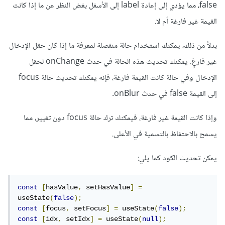
false، مما يؤدي إلى إعادة label إلى الأسفل بغض النظر عن ما إذا كانت
القيمة غير فارغة أم لا.
بدلاً من ذلك، يمكنك استخدام حالة منفصلة لمعرفة ما إذا كان حقل الإدخال
غير فارغٍ. يمكنك تحديث هذه الحالة في حدث onChange لحقل
الإدخال وفي حالة كانت القيمة فارغة، فإنه يمكنك تحديث حالة focus
إلى القيمة false في حدث onBlur.
وإذا كانت القيمة غير فارغة، فيمكنك ترك حالة focus دون تغيير، مما
يسمح بالاحتفاظ بالتسمية في الأعلى.
يمكن تحديث الكود كما يلي:
const
[
hasValue
,
 setHasValue
]
=
useState
(
false
);
const
[
focus
,
 setFocus
]
=
 useState
(
false
);
const
[
idx
,
 setIdx
]
=
 useState
(
null
);