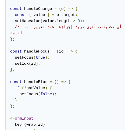
const
 handleChange 
=
(
e
)
=>
{
const
{
 value 
}
=
 e
.
target
;
  setHasValue
(
value
.
length 
>
0
);
// ... أي تحديثات أخرى تريد إجراؤها عند تغيير 
القيمة
};
const
 handleFocus 
=
(
id
)
=>
{
  setFocus
(
true
);
  setIdx
(
id
);
};
const
 handleBlur 
=
()
=>
{
if
(!
hasValue
)
{
    setFocus
(
false
);
}
};
<
FormInput
  key
={
wrap
.
id
}