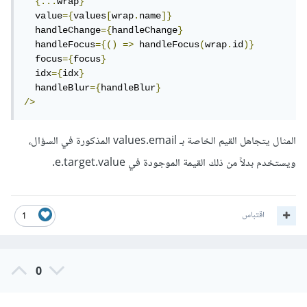
{...
wrap
}
  value
={
values
[
wrap
.
name
]}
  handleChange
={
handleChange
}
  handleFocus
={()
=>
 handleFocus
(
wrap
.
id
)}
  focus
={
focus
}
  idx
={
idx
}
  handleBlur
={
handleBlur
}
/>
المثال يتجاهل القيم الخاصة بـ values.email المذكورة في السؤال،
ويستخدم بدلاً من ذلك القيمة الموجودة في e.target.value.
اقتباس
1
0