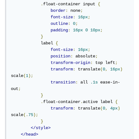
.
float-container input 
{
border
:
 none
;
font-size
:
16px
;
outline
:
0
;
padding
:
16px
0
10px
;
}
            label 
{
font-size
:
16px
;
position
:
 absolute
;
transform-origin
:
 top left
;
transform
:
 translate
(
0
,
16px
)
scale
(
1
);
transition
:
 all 
.1s
 ease-in-
out
;
}
.
float-container
.
active label 
{
transform
:
 translate
(
0
,
4px
)
scale
(.
75
);
}
</style>
</head>