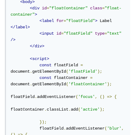
<body>
<div
id
=
"floatContainer"
class
=
"float-
container"
>
<label
for
=
"floatField"
>
 Label 
</label>
<input
id
=
"floatField"
type
=
"text"
/>
</div>
<script>
const
 floatField 
=
document
.
getElementById
(
'floatField'
);
const
 floatContainer 
=
document
.
getElementById
(
'floatContainer'
);
floatField
.
addEventListener
(
'focus'
,
()
=>
{
floatContainer
.
classList
.
add
(
'active'
);
});
            floatField
.
addEventListener
(
'blur'
,
()
=>
{