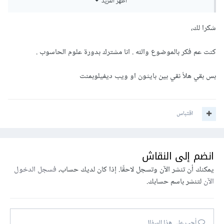
أظهر المزيد
أساسيات لغات تطوير واجهات المستخدم: HTML, CSS,
JavaScript.
شكرا لك،
استخدام أحدث أدوات التطوير: Bootstrap, jQuery,
Sass, Gulp.
كنت عم فكر بالموضوع والله . انا مشترك بدورة علوم الحاسوب .
التعامل مع خدمة استضافة المشاريع GitHub.
إعداد هيكل الموقع ووضع خطة العمل.
بس بقي هلأ نقي بين بايثون او ويب ديفيلوبمنت
تطوير واجهة استخدام حقيقة لمتجر الكتروني كامل من
الصفر.
تطوير موقع لشركة مع مدونة خاصة خطوة بخطوة.
اقتباس
بناء 5 صفحات هبوط مختلفة
بناء واجهة لموقع يشبه YouTube
بناء لوحة تحكم لتطبيق ويب
انضم إلى النقاش
وهي مهارات لا غنى عنها بجانب لغة PHP وإطار لارافيل.
يمكنك أن تنشر الآن وتسجل لاحقًا. إذا كان لديك حساب،
فسجل الدخول
الآن
لتنشر باسم حسابك.
أجب على هذا السؤال...