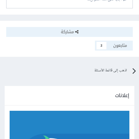
مشاركة
متابعون
2
اذهب إلى قائمة الأسئلة
إعلانات
وإذا كانت الأساسيات لديك ليست جيدة، فأنصحك بشراء دورة
علوم الحاسب وقد تم التحدث عنها في النقاشات التالية وعن