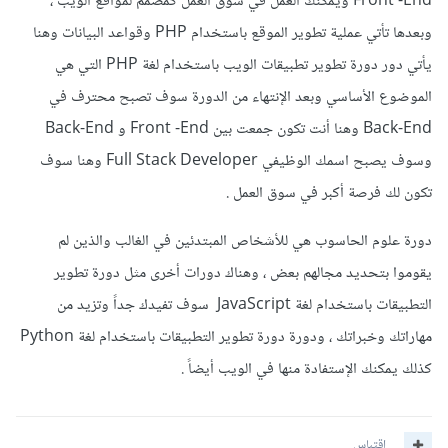
Front -End ويمكنك العمل في سوق العمل كمصمم لمواقع الويب ،
وبعدها تأتي عملية تطوير الموقع باستخدام PHP وقواعد البيانات وهنا
يأتي دور دورة تطوير تطبيقات الويب باستخدام لغة PHP التي هي
الموضوع الأساسي وبعد الإنتهاء من الدورة سوف تصبح محترف في
Back-End وهنا أنت تكون جمعت بين Front -End و Back-End
وسوف يصبح اسمك الوظيفي Full Stack Developer وهنا سوف
تكون لك فرصة أكبر في سوق العمل .
دورة علوم الحاسوب هي للأشخاص المبتدئين في الغالب والذين لم
يقوموا بتحديد مجالهم بعض ، وهناك دورات أخرى مثل دورة تطوير
التطبيقات باستخدام لغة JavaScript سوف تفيدك جداً وتزيد من
مهاراتك وخبراتك ، ودورة دورة تطوير التطبيقات باستخدام لغة Python
كذلك يمكنك الإستفادة منها في الويب أيضاً .
اقتباس