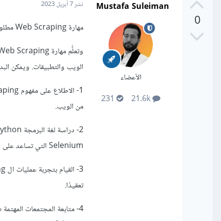
Mustafa Suleiman
نشر
7 أبريل 2023
0
مهارة Web Scraping مطلوبة بشكل أكبر على مواقع العمل الأجنبية لذلك عليك بتعلم الإنجليزية بشكل جيد للتواصل.
الويب والتطبيقات. ويمكن البدء 
الأعضاء
231
21.6k
من الويب.
Selenium التي تساعد على إجراء عمليات ال Web Scraping.
تعقيدًا.