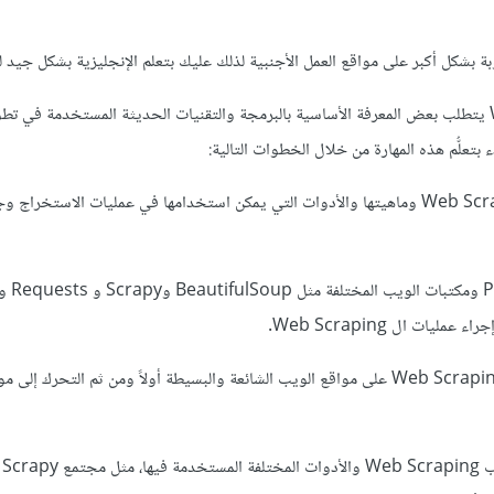
وتعلُّم مهارة Web Scraping يتطلب بعض المعرفة الأساسية بالبرمجة والتقنيات الحديثة المستخدمة في 
بتعلُّم هذه المهارة من خلال الخطوات التالية:
1- الاطلاع على مفهوم Web Scraping وماهيتها والأدوات التي يمكن استخدامها في عمليات الاستخرا
2- دراسة لغة البرمجة Python ومكتبات الويب المختلفة مثل BeautifulSoup وcrapy
3- القيام بتجربة عمليات ال Web Scraping على مواقع الويب الشائعة والبسيطة أولاً ومن ثم التحرك إل
4- مت