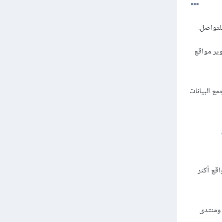
تطوير مواقع
ج وجمع البيانات
S و Requests و
ى مواقع أكثر
ابعة المجتمعات المهتمة ب Web Scraping والأدوات المختلفة المستخدمة فيها، مثل مجتمع Scrapy ومنتدى