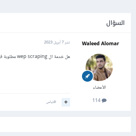
السؤال
Waleed Alomar
نشر
7 أبريل 2023
هل خدمة ال wep scraping مطلوبة في مجال العمل الحر
الأعضاء
114
اقتباس