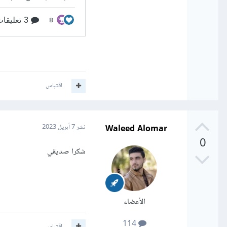
اقتباس
Waleed Alomar
نشر
7 أبريل 2023
0
شكرا صديقي
الأعضاء
114
اقتباس