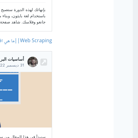
Web Scraping||ما هي افضل مكتبه في بايثون لهذا الغرض