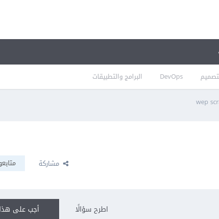
تصميم
DevOps
البرامج والتطبيقات
متابعو
مشاركة
اطرح سؤالًا
أجب على هذا 