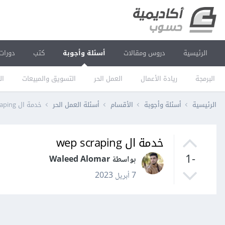
الرئيسية
دروس ومقالات
أسئلة وأجوبة
كتب
دورات
البرمجة
ريادة الأعمال
العمل الحر
التسويق والمبيعات
ال
الرئيسية
أسئلة وأجوبة
الأقسام
أسئلة العمل الحر
خدمة ال wep scraping
خدمة ال wep scraping
-1
بواسطة Waleed Alomar
7 أبريل 2023