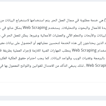
نعم، خدمة (Web Scraping) هي خدمة مطلوبة في مجال العمل الحر. يتم استخدامها لاستخراج البيانات م
الويب وتحويلها إلى بيانات مفيدة للأعمال والبحوث والتحليلات. يس
يانات والأبحاث والتعلم الآلي والعمليات الأعمالية وغيرها. يمكن للعمل الحر في 
د الذين يحتاجون إلى هذه الخدمة لتحسين عملياتهم أو الحصول على بيانات مفيدة
ولكن ، يجب الانتباه إلى أن استخدام Web Scraping يتطلب المهارات الفنية اللازمة لإجراء العملية بطريقة
البرمجة وتقنيات الويب وقواعد البيانات. كما يجب احترام حقوق الملكية الفكري
الخصوصية عند استخدام Web Scraping ، لذلك ينبغي التأكد من الامتثال للقوانين واللوائح المعمول ب