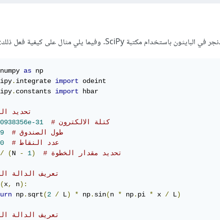
تخدام مكتبة SciPy. وفيما يلي مثال على كيفية فعل ذلك:
numpy 
as
ipy
.
integrate 
import
ipy
.
constants 
import
 hbar

# تحديد ال
# كتلة الالكترون
0938356e-31
# طول الصندوق
9
# عدد النقاط
0
# تحديد مقدار الخطوة
)
1
-
N 
(
/
# تعريف الدالة ال
(
x
,
 n
):
urn
 np
.
sqrt
(
2
/
 L
)
*
 np
.
sin
(
n 
*
 np
.
pi 
*
 x 
/
 L
)
# تعريف الدالة ال