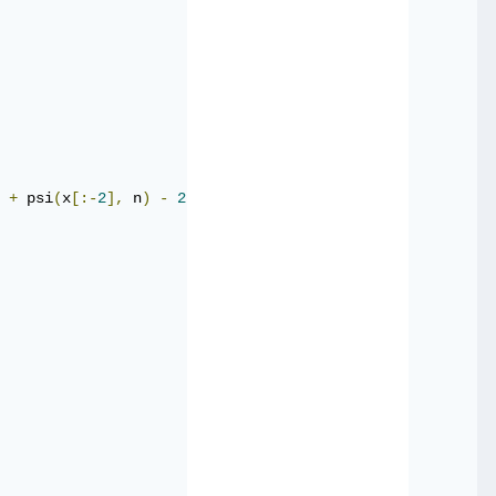
+
 psi
(
x
[:-
2
],
 n
)
-
2
*
 psi
(
x
[
1
:-
1
],
 n
))
+
(
V
[
1
:-
1
]
-
 E
)