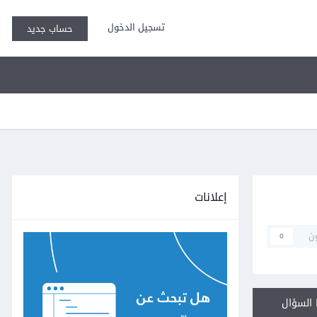
تسجيل الدخول
حساب جديد
إعلانات
ن
0
السؤال