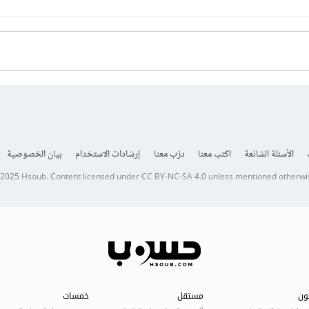
الأسئلة الشائعة
اكتب معنا
درّب معنا
إرشادات الاستخدام
بيان الخصوصية
 2025
Hsoub
.
Content licensed under
CC BY-NC-SA 4.0
unless mentioned otherwi