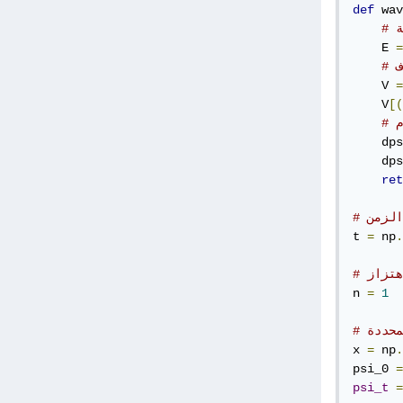
def
 wav
ة
    E 
=
ف
    V 
=
    V
[(
    dps
    dps
ret
الزمن
t 
=
 np
.
هتزاز
n 
=
1
محددة
x 
=
 np
.
psi_0 
=
psi_t
=