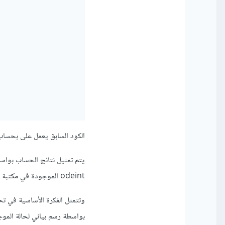
الكود السابق يعمل على بحساب
يتم تمثيل نتائج الحساب بواس
odeint الموجودة في مكتبة SciPy، ثمتحديد الثوابت مثل الكتلة وطول الصندوق وعدد النقاط ومقدار الخطوة.
بواسطة رسم بياني لحالة الموج