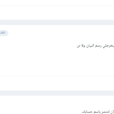
الكات
خرجلي رسم البيان ولا نن
آن
لتنشر باسم حسابك.