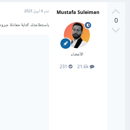
Mustafa Suleiman
نشر
6 أبريل 2023
0
باستطاعتك كتابة معادلة شرودنجر في البايثون باس
الأعضاء
231
21.6k