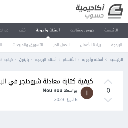
الرئيسية
دروس ومقالات
أسئلة وأجوبة
كتب
دورات
البرمجة
ريادة الأعمال
العمل الحر
التسويق والمبيعات
ال
الرئيسية
أسئلة وأجوبة
الأقسام
أسئلة البرمجة
بايثون
كيفية كت
كيفية كتابة معادلة شرودنجر في الب
0
بواسطة Nou nou
6 أبريل 2023