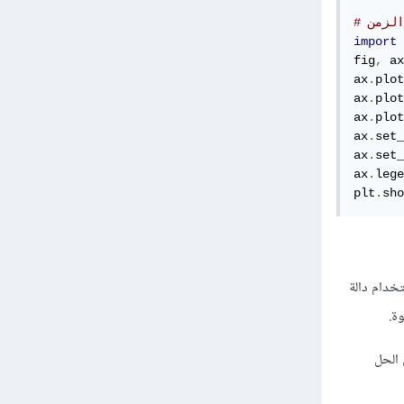
الزمن
import
 
fig
,
 ax
ax
.
plot
ax
.
plot
ax
.
plot
ax
.
set_
ax
.
set_
ax
.
lege
plt
.
sho
خدام دالة
 معادلة شرودنجر باستخدام odeint، لتمثيل الحل