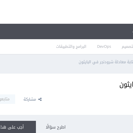
تصميم
DevOps
البرامج والتطبيقات
ابة معادلة شرودنجر في البايثون
ايثون
متابعو
مشاركة
اطرح سؤالًا
أجب على هذا 