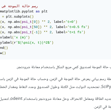
# رسم حالة الموجة في 
matplotlib
.
pyplot 
as
 plt

 
=
 plt
.
subplots
()
(
x
,
 np
.
abs
(
psi_t
[
0
])
**
2
,
 label
=
't=0'
)
(
x
,
 np
.
abs
(
psi_t
[
50
])
**
2
,
 label
=
't=0.5 fs'
)
(
x
,
 np
.
abs
(
psi_t
[-
1
])
**
2
,
 label
=
't=1 fs'
)
xlabel
(
'x (m)'
)
ylabel
(
r
'$|\psi(x, t)|^2$'
)
nd
()
w
()
 حالة الموجة لصندوق كمي مربع الشكل باستخدام معادلة شرودنجر.
طة رسم بياني يعرض حالة الموجة في الزمن، وحساب حالة الموجة في الزمن باست
وتتمثل الفكرة الأساسية في تحديد الطاقة ومعامل الانحراف وحل
ة في الزمن.