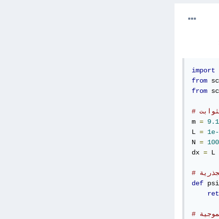
import
 
from
 sc
from
 sc
ثوابت
m 
=
9.1
L 
=
1e-
N 
=
100
dx 
=
 L 
جذرية
def
 psi
ret
موجية