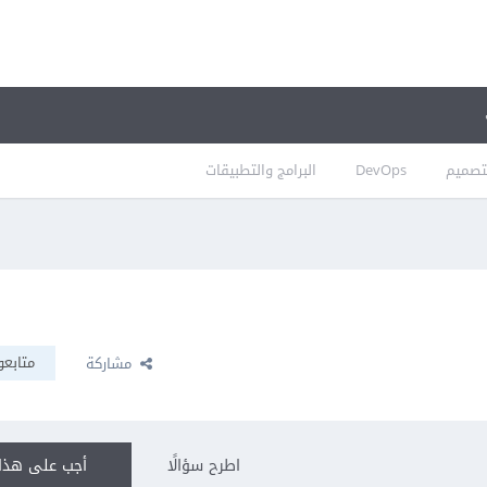
تصميم
DevOps
البرامج والتطبيقات
متابعو
مشاركة
اطرح سؤالًا
أجب على هذا 