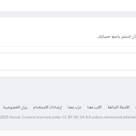
آن
لتنشر باسم حسابك.
الأسئلة الشائعة
اكتب معنا
درّب معنا
إرشادات الاستخدام
بيان الخصوصية
 2025
Hsoub
.
Content licensed under
CC BY-NC-SA 4.0
unless mentioned otherwi