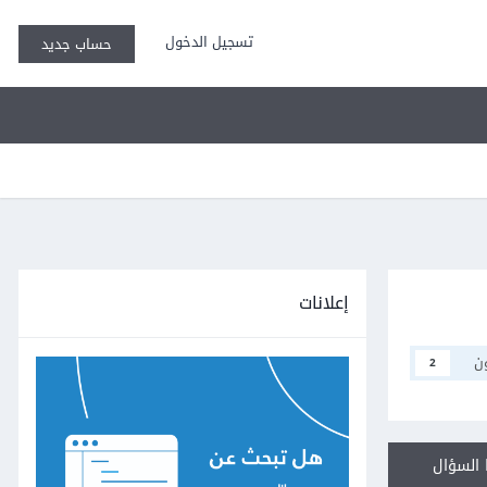
تسجيل الدخول
حساب جديد
إعلانات
ن
2
السؤال