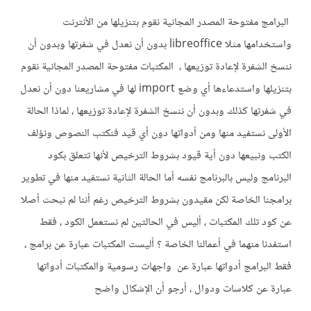
البرامج مفتوحة المصدر المجانية نقوم بتنزيلها من الأنترنت
واستخدامها مثلا libreoffice بدون أن نعدل في شفرتها وبدون أن
ننسخ الشفرة لإعادة توزيعها ، المكتبات مفتوحة المصدر المجانية نقوم
بتنزيلها واستدعاءها أي وضع import لها في مشاريعنا دون أن نعدل
في شفرتها كذلك وبدون أن ننسخ الشفرة لإعادة توزيعها ، لماذا الحالة
الأولى نستفيد منها ومن أدواتها دون أي قيد فنكتب النصوص ونؤلف
الكتب ونبيعها دون أية قيود بشروط الترخيص لأنها تتعلق بكود
البرنامج وليس بالبرنامج نفسه أما الحالة الثانية نستفيد منها في تطوير
برامجنا الخاصة لكن مقيدون بشروط الترخيص رغم أننا لم نبحث أصلا
عن كود تلك المكتبات ، أليس في الحالتين لم نستعمل الكود ، فقط
استفدنا منهما في أعمالنا الخاصة ؟ أليست المكتبات عبارة عن برامج ،
فقط البرامج أدواتها عبارة عن واجهات رسومية والمكتبات أدواتها
عبارة عن كلاسات ودوال ، أرجو أن الإشكال واضح